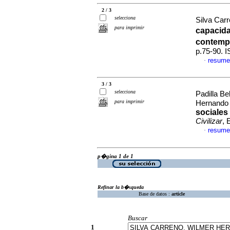
2 / 3
selecciona
Silva Car
para imprimir
capacid
contem
p.75-90. 
resume
·
3 / 3
selecciona
Padilla B
para imprimir
Hernand
sociales
Civilizar
, 
resume
·
p�gina 1 de 1
Refinar la b�squeda
Base de datos :
article
Buscar
1