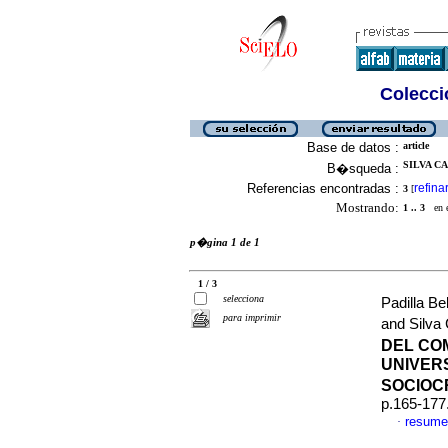
Colecció
Base de datos :
article
SILVA C
B�squeda :
Referencias encontradas :
refina
3
[
Mostrando:
1 .. 3
en el
p�gina 1 de 1
1 / 3
selecciona
Padilla B
para imprimir
and Silva
DEL CO
UNIVER
SOCIOC
p.165-177
resume
·