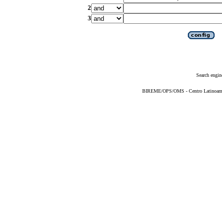
2
3
Search engin
BIREME/OPS/OMS - Centro Latinoameric