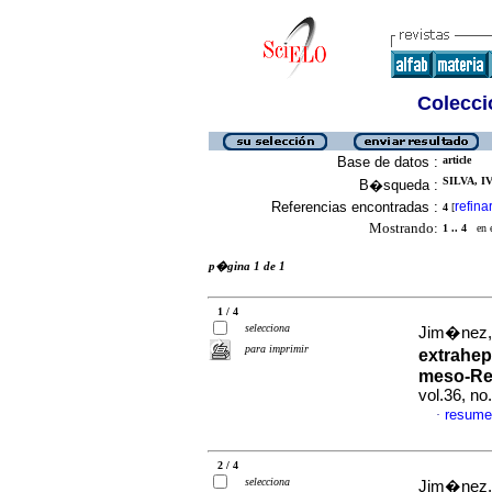
Colecció
Base de datos :
article
SILVA, IV
B�squeda :
Referencias encontradas :
refina
4
[
Mostrando:
1 .. 4
en el
p�gina 1 de 1
1 / 4
selecciona
Jim�nez, 
para imprimir
extrahep
meso-Rex
vol.36, n
resume
·
2 / 4
selecciona
Jim�nez, 