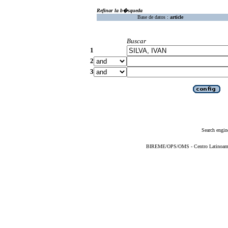
Refinar la b�squeda
Base de datos :
article
Buscar
1
2
3
Search engin
BIREME/OPS/OMS - Centro Latinoameric