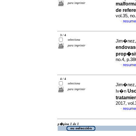
para imprimir
malforma
de refer
vol.35, n
resume
·
3 / 4
selecciona
Jim�nez, 
para imprimir
endovasc
prop�si
no.4, p.3
resume
·
4 / 4
selecciona
Jim�nez, 
para imprimir
Uso
Iv�n
tratamie
2017, vol
resume
·
p�gina 1 de 1