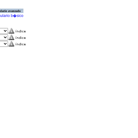
lario avanzado
ulario b�sico