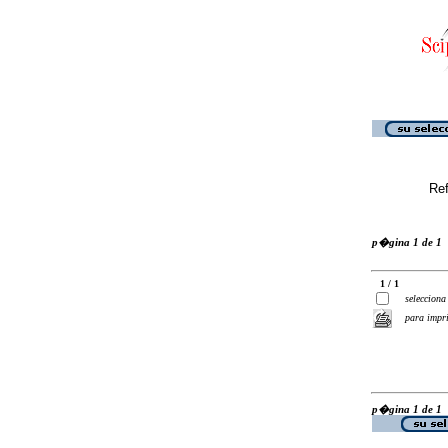
Ref
p�gina 1 de 1
1 / 1
selecciona
para impr
p�gina 1 de 1