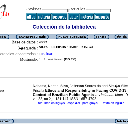
Colección de la biblioteca
Base de datos :
article
SILVA, JEFFERSON SOARES DA [Autor]
B�squeda :
erencias encontradas :
refinar
1
[
]
Mostrando:
1 .. 1
en el formato [
ISO 690
]
Nohama, Norton, Silva, Jefferson Soares da and Sim�o-Silv
Ethics and Responsibility in Facing COVID-19 
Priscila
imir
Context of Brazilian Public Agents
.
rev.latinoam.bioet.
, 
vol.22, no.2, p.131-147. ISSN 1657-4702
|
|
resumen en ingl�s
espa�ol
portugu�s
texto en ingl�s
·
·