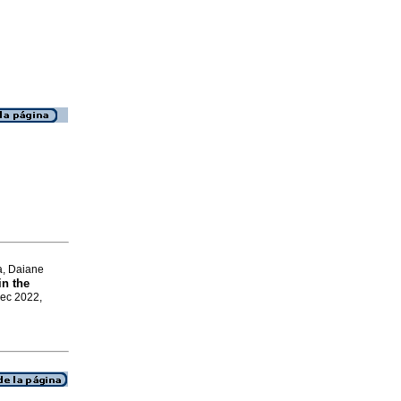
a, Daiane
in the
Dec 2022,