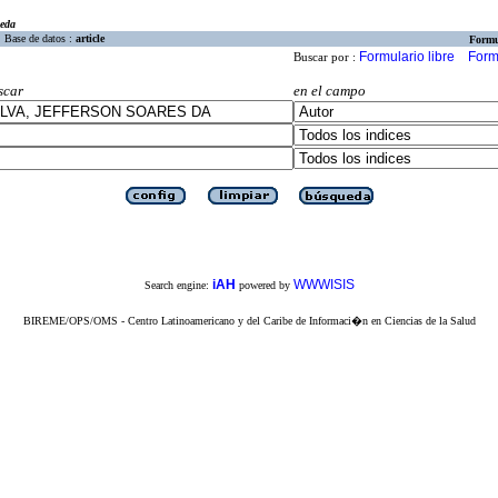
eda
Base de datos :
article
Formu
Formulario libre
Form
Buscar por :
scar
en el campo
iAH
WWWISIS
Search engine:
powered by
BIREME/OPS/OMS - Centro Latinoamericano y del Caribe de Informaci�n en Ciencias de la Salud