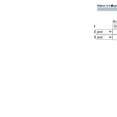
Refinar la b�squ
Bu
1
2
3