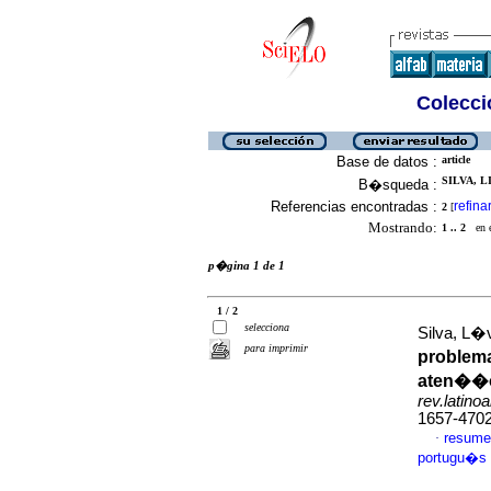
Colecció
Base de datos :
article
SILVA, L
B�squeda :
Referencias encontradas :
refina
2
[
Mostrando:
1 .. 2
en el
p�gina 1 de 1
1 / 2
selecciona
Silva, L�v
para imprimir
problema
aten��o
rev.latino
1657-470
resume
·
portugu�s