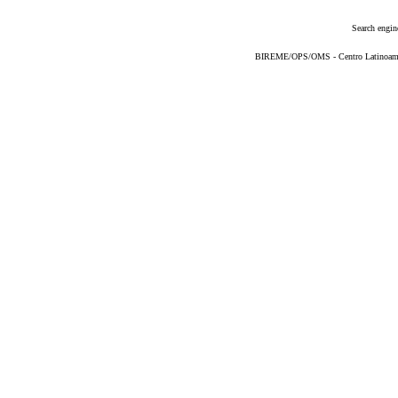
Search engin
BIREME/OPS/OMS - Centro Latinoameric