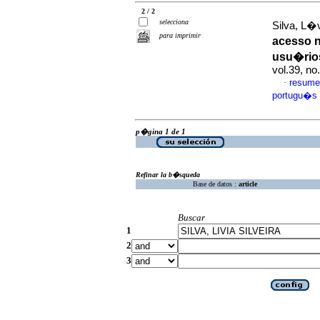
2 / 2
selecciona
Silva, L�v
para imprimir
acesso 
usu�rio
vol.39, n
resume
·
portugu�s
p�gina 1 de 1
Refinar la b�squeda
Base de datos :
article
Buscar
1
2
3