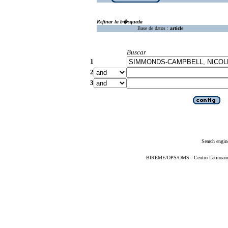
Refinar la b�squeda
Base de datos :
article
Buscar
1
2
3
Search engin
BIREME/OPS/OMS - Centro Latinoameric