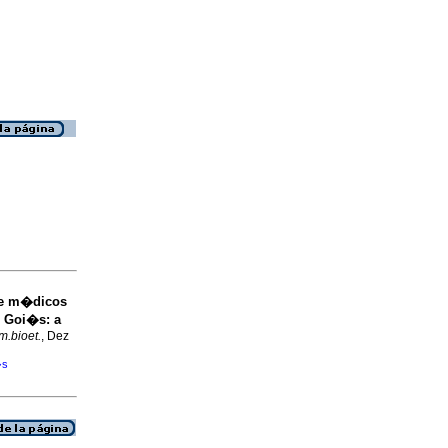
 e m�dicos
e Goi�s
:
a
m.bioet.
, Dez
�s