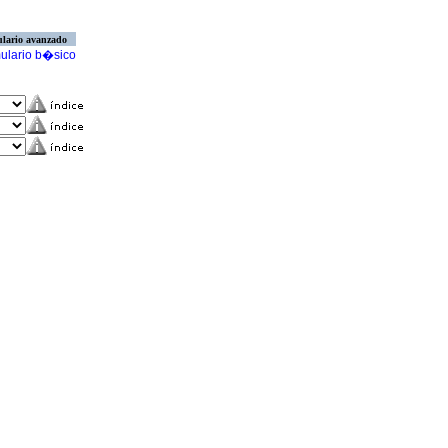
lario avanzado
ulario b�sico