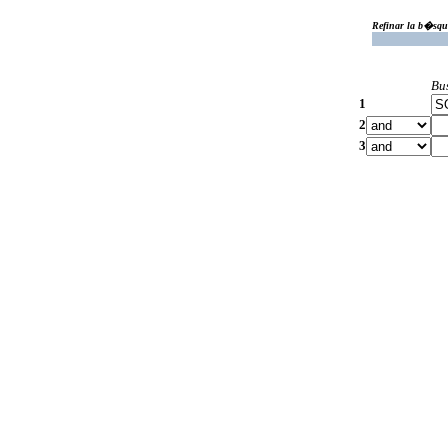
Refinar la b�squ
Bu
1
2
3