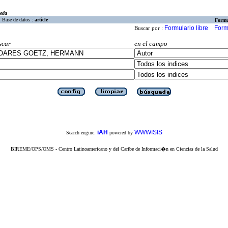
eda
Base de datos :
article
Formu
Formulario libre
Form
Buscar por :
scar
en el campo
iAH
WWWISIS
Search engine:
powered by
BIREME/OPS/OMS - Centro Latinoamericano y del Caribe de Informaci�n en Ciencias de la Salud