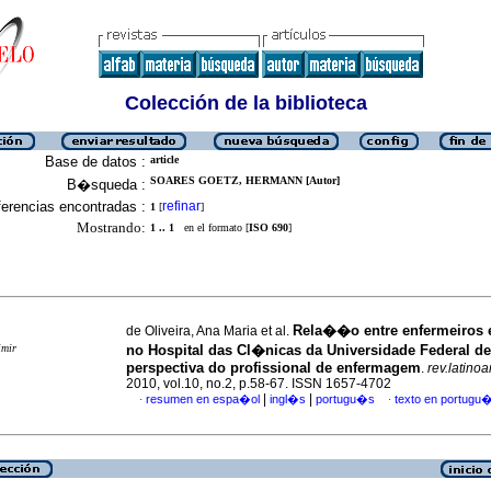
Colección de la biblioteca
Base de datos :
article
SOARES GOETZ, HERMANN [Autor]
B�squeda :
erencias encontradas :
refinar
1
[
]
Mostrando:
1 .. 1
en el formato [
ISO 690
]
Rela��o entre enfermeiros
de Oliveira, Ana Maria et al.
imir
no Hospital das Cl�nicas da Universidade Federal d
perspectiva do profissional de enfermagem
.
rev.latinoa
2010, vol.10, no.2, p.58-67. ISSN 1657-4702
|
|
resumen en espa�ol
ingl�s
portugu�s
texto en portugu
·
·