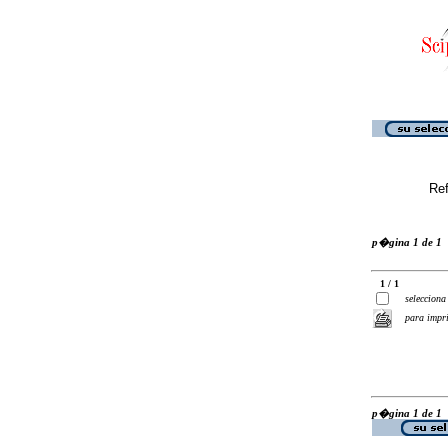
Ref
p�gina 1 de 1
1 / 1
selecciona
para impr
p�gina 1 de 1