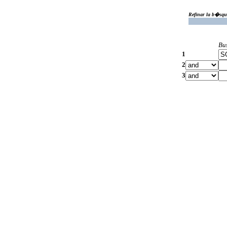
Refinar la b�squ
Bu
1
2
3