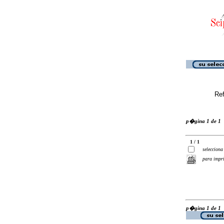
Ref
p�gina 1 de 1
1 / 1
selecciona
para impr
p�gina 1 de 1