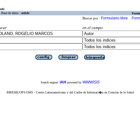
eda
Base de datos :
article
Formu
Formulario libre
Form
Buscar por :
scar
en el campo
iAH
WWWISIS
Search engine:
powered by
BIREME/OPS/OMS - Centro Latinoamericano y del Caribe de Informaci�n en Ciencias de la Salud