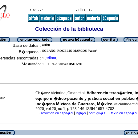
Colección de la biblioteca
Base de datos :
article
SOLANO, ROGELIO MARCOS [Autor]
B�squeda :
erencias encontradas :
refinar
1
[
]
Mostrando:
1 .. 1
en el formato [
ISO 690
]
Adherencia terap�utica, i
Ch�vez Victorino, Omar et al.
imir
equipo m�dico-paciente y justicia social en poblaci
ind�gena Mixteca de Guerrero, M�xico
.
rev.latinoam.b
2020, vol.20, no.1, p.123-146. ISSN 1657-4702
|
|
resumen en espa�ol
ingl�s
portugu�s
texto en espa�ol
·
·