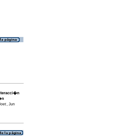
nteracci�n
�n
ioet.
, Jun