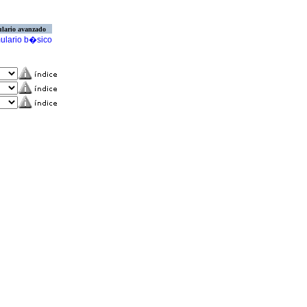
lario avanzado
ulario b�sico