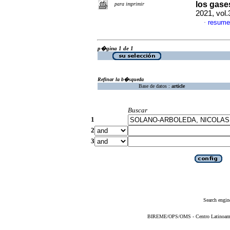
los gase
para imprimir
2021, vol.
resume
·
p�gina 1 de 1
Refinar la b�squeda
Base de datos :
article
Buscar
1
2
3
Search engin
BIREME/OPS/OMS - Centro Latinoameric