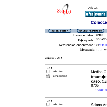
Colecció
Base de datos :
article
SOLANO-
B�squeda :
Referencias encontradas :
refina
2
[
Mostrando:
1 .. 2
en el
p�gina 1 de 1
1 / 2
selecciona
Medina-Or
para imprimir
traum�ti
caso
.
CE
8705
resume
·
2 / 2
selecciona
Solano-Ar