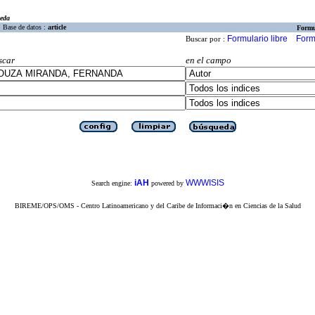
eda
Base de datos :
article
Formu
Formulario libre
Form
Buscar por :
scar
en el campo
iAH
WWWISIS
Search engine:
powered by
BIREME/OPS/OMS - Centro Latinoamericano y del Caribe de Informaci�n en Ciencias de la Salud