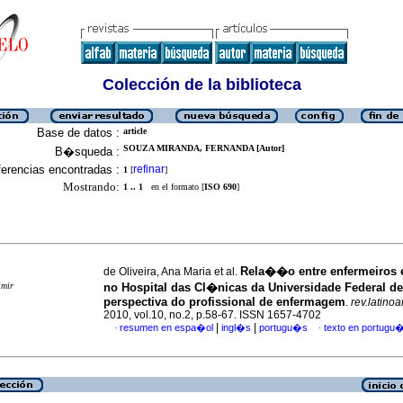
Colección de la biblioteca
Base de datos :
article
SOUZA MIRANDA, FERNANDA [Autor]
B�squeda :
erencias encontradas :
refinar
1
[
]
Mostrando:
1 .. 1
en el formato [
ISO 690
]
Rela��o entre enfermeiros
de Oliveira, Ana Maria et al.
imir
no Hospital das Cl�nicas da Universidade Federal d
perspectiva do profissional de enfermagem
.
rev.latinoa
2010, vol.10, no.2, p.58-67. ISSN 1657-4702
|
|
resumen en espa�ol
ingl�s
portugu�s
texto en portugu
·
·