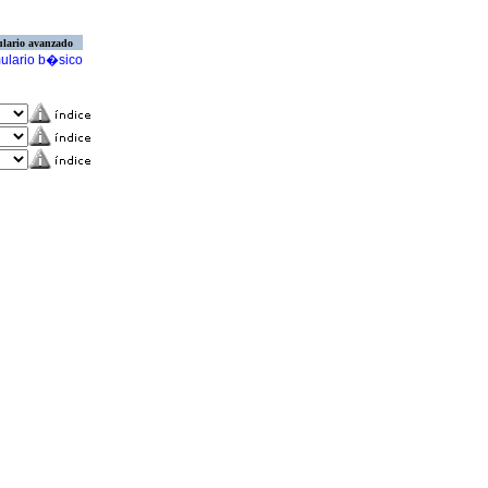
lario avanzado
ulario b�sico