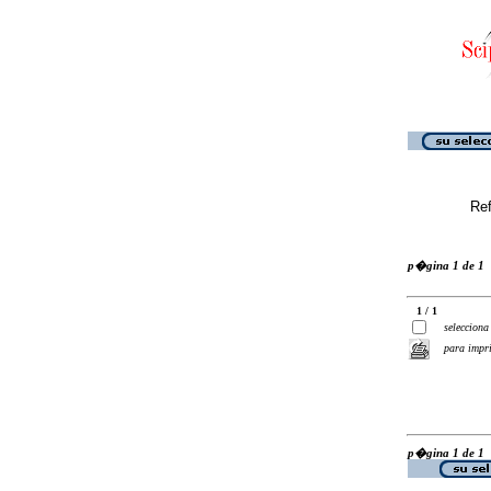
Ref
p�gina 1 de 1
1 / 1
selecciona
para impr
p�gina 1 de 1