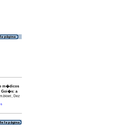
 e m�dicos
e Goi�s
:
a
m.bioet.
, Dez
�s