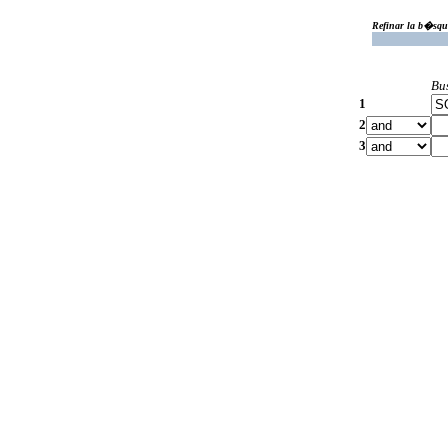
Refinar la b�squ
Bu
1
2
3