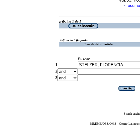
vol.33, n
resume
·
p�gina 1 de 1
Refinar la b�squeda
Base de datos :
article
Buscar
1
2
3
Search engin
BIREME/OPS/OMS - Centro Latinoameric