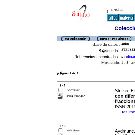
Colecció
Base de datos :
article
STELZER
B�squeda :
Referencias encontradas :
refina
5
[
Mostrando:
1 .. 5
en el
p�gina 1 de 1
1 / 5
selecciona
Stelzer, Fl
con dife
para imprimir
fraccion
ISSN 201
resume
·
2 / 5
selecciona
Aydmune, 