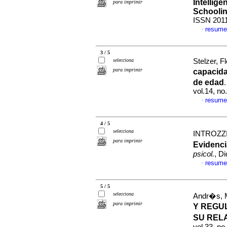
Intellige
para imprimir
Schooli
ISSN 201
resume
·
3 / 5
selecciona
Stelzer, Fl
para imprimir
capacida
de edad
vol.14, n
resume
·
4 / 5
selecciona
INTROZZI,
para imprimir
Evidenci
psicol.
, D
resume
·
5 / 5
selecciona
Andr�s, M
para imprimir
Y REGU
SU REL