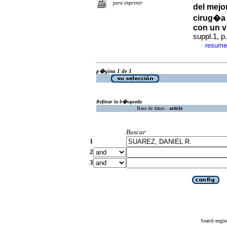
para imprimir
del mejo
cirug�a 
con un v
suppl.1, 
resume
·
p�gina 1 de 1
Refinar la b�squeda
Base de datos :
article
Buscar
1
2
3
Search engin