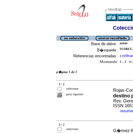
Colecció
Base de datos :
article
SUAREZ, 
B�squeda :
Referencias encontradas :
refina
2
[
Mostrando:
1 .. 2
en el
p�gina 1 de 1
1 / 2
selecciona
Rojas-Cor
para imprimir
destino 
Rev. Geren
ISSN 165
resume
·
2 / 2
selecciona
G�mez-Ra