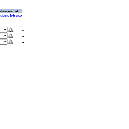
lario avanzado
ulario b�sico