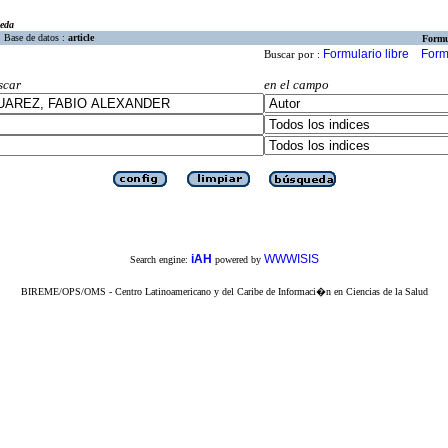
eda
Base de datos :
article
Formu
Formulario libre
Form
Buscar por :
scar
en el campo
iAH
WWWISIS
Search engine:
powered by
BIREME/OPS/OMS - Centro Latinoamericano y del Caribe de Informaci�n en Ciencias de la Salud