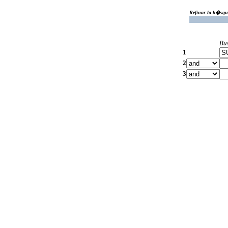
Refinar la b�squ
Bu
1
2
3