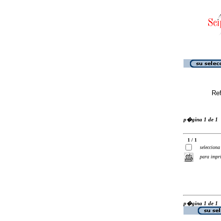
Ref
p�gina 1 de 1
1 / 1
selecciona
para impr
p�gina 1 de 1