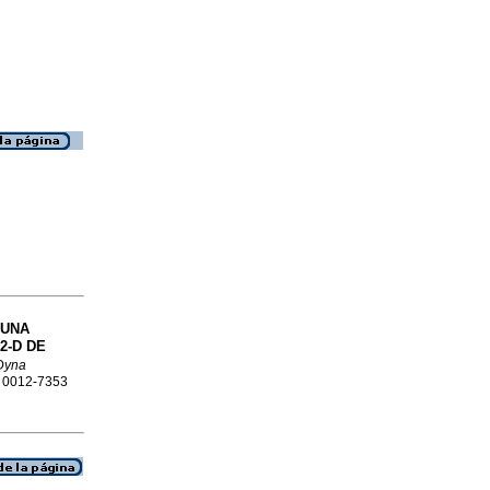
UNA
2-D DE
Dyna
N 0012-7353