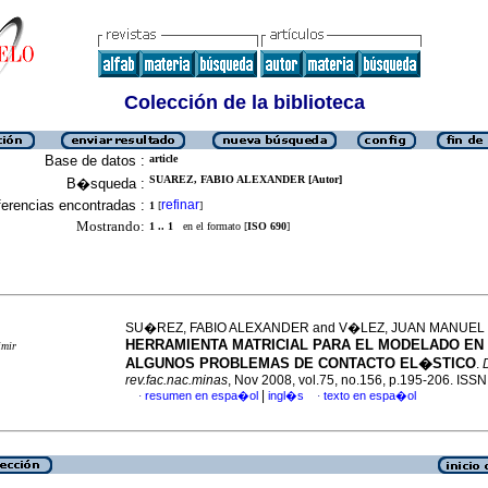
Colección de la biblioteca
Base de datos :
article
SUAREZ, FABIO ALEXANDER [Autor]
B�squeda :
erencias encontradas :
refinar
1
[
]
Mostrando:
1 .. 1
en el formato [
ISO 690
]
SU�REZ, FABIO ALEXANDER and V�LEZ, JUAN MANUEL
HERRAMIENTA MATRICIAL PARA EL MODELADO EN 
imir
ALGUNOS PROBLEMAS DE CONTACTO EL�STICO
.
rev.fac.nac.minas
, Nov 2008, vol.75, no.156, p.195-206. ISS
|
resumen en espa�ol
ingl�s
texto en espa�ol
·
·