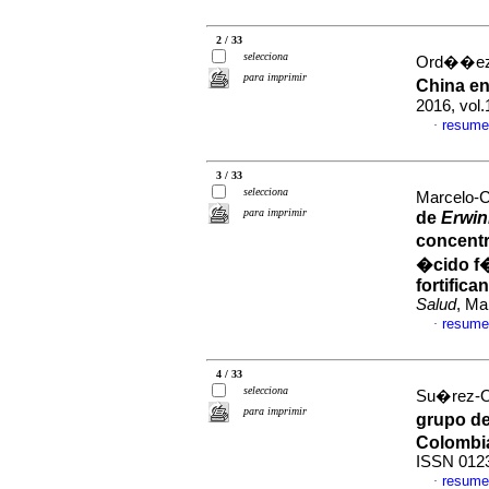
2 / 33
selecciona
Ord��ez 
para imprimir
China en
2016, vol.
resume
·
3 / 33
selecciona
Marcelo-C
para imprimir
de
Erwin
concentr
�cido f�
fortifica
Salud
, Ma
resume
·
4 / 33
selecciona
Su�rez-Ob
para imprimir
grupo de
Colombi
ISSN 012
resume
·