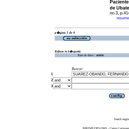
Paciente
de Ubat
no.3, p.4
resume
·
p�gina 1 de 4
Refinar la b�squeda
Base de datos :
article
Buscar
1
2
3
Search engin
BIREME/OPS/OMS - Centro Latinoameric