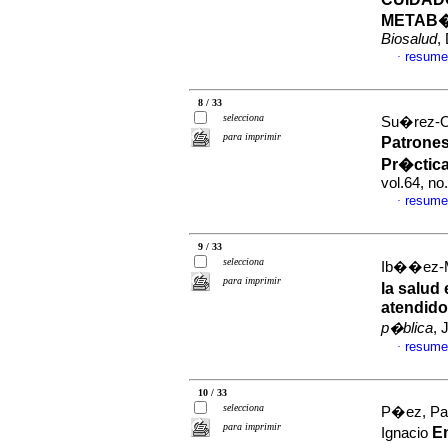
METAB�
Biosalud
,
resume
·
8 / 33
selecciona
Su�rez-O
para imprimir
Patrones
Pr�ctic
vol.64, n
resume
·
9 / 33
selecciona
Ib��ez-Mo
para imprimir
la salud
atendido
p�blica
, 
resume
·
10 / 33
selecciona
P�ez, Pao
para imprimir
E
Ignacio