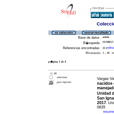
Colecció
Base de datos :
article
SUAREZ-
B�squeda :
Referencias encontradas :
refin
33
[
Mostrando:
1 .. 10
en 
p�gina 1 de 4
1 / 33
selecciona
Vargas-Vac
para imprimir
nacidos 
manejado
Unidad d
San Igna
2017
.
Uni
0839
resume
·