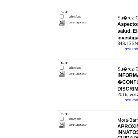
5 / 33
selecciona
Su�rez-O
para imprimir
Aspectos
salud. E
investig
343. ISSN
resume
·
6 / 33
selecciona
Su�rez-O
para imprimir
INFORM
�CONFU
DISCRI
2016, vol
resume
·
7 / 33
selecciona
Mora-Barr
para imprimir
APROXI
INNATO
CUIDAD