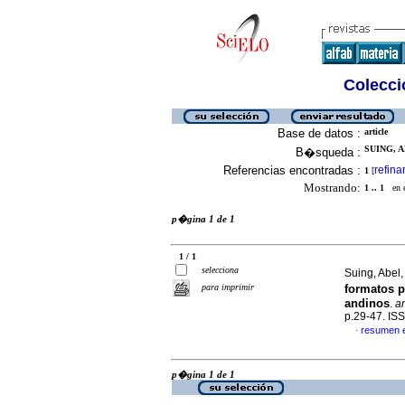
Colecció
Base de datos :
article
SUING, A
B�squeda :
Referencias encontradas :
refina
1
[
Mostrando:
1 .. 1
en el
p�gina 1 de 1
1 / 1
selecciona
Suing, Abel
para imprimir
formatos p
andinos
.
a
p.29-47. IS
resumen 
·
p�gina 1 de 1