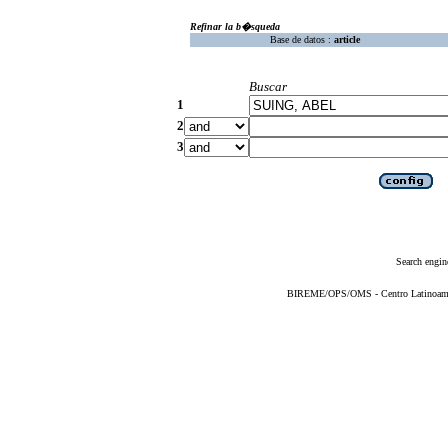
Refinar la b�squeda
Base de datos :
article
Buscar
1
2
3
Search engin
BIREME/OPS/OMS - Centro Latinoameric