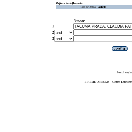
Refinar la b�squeda
Base de datos :
article
Buscar
1
2
3
Search engin
BIREME/OPS/OMS - Centro Latinoameric