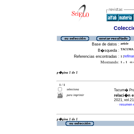
Colecció
Base de datos :
article
TACUMA P
B�squeda :
Referencias encontradas :
refina
1
[
Mostrando:
1 .. 1
en el
p�gina 1 de 1
1 / 1
selecciona
Tacum� Prad
relaci�n e
para imprimir
2021, vol.2
resumen 
·
p�gina 1 de 1