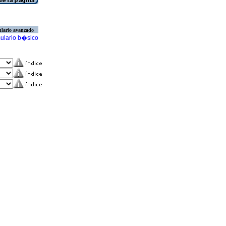
lario avanzado
ulario b�sico