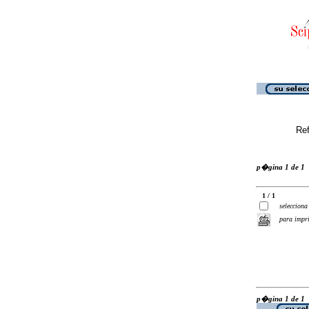
Ref
p�gina 1 de 1
1 / 1
selecciona
para impr
p�gina 1 de 1