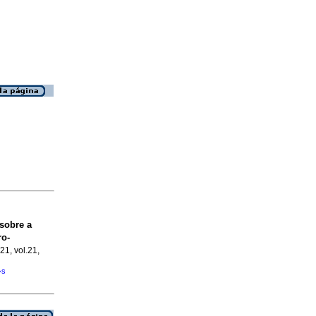
sobre a
ro-
21, vol.21,
�s