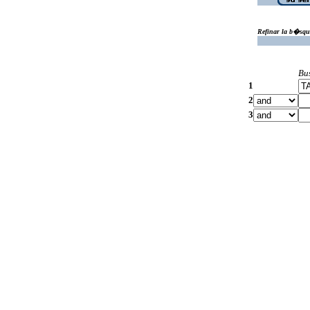
Refinar la b�squ
Bu
1
2
3