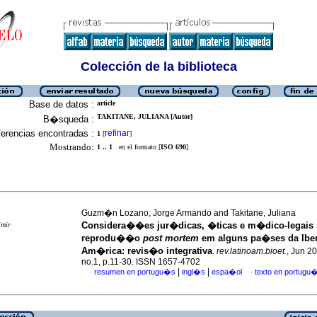
Colección de la biblioteca
Base de datos :
article
TAKITANE, JULIANA [Autor]
B�squeda :
erencias encontradas :
refinar
1
[
]
Mostrando:
1 .. 1
en el formato [
ISO 690
]
Guzm�n Lozano, Jorge Armando and Takitane, Juliana
Considera��es jur�dicas, �ticas e m�dico-legais 
imir
reprodu��o
post mortem
em alguns pa�ses da Ibe
Am�rica: revis�o integrativa
.
rev.latinoam.bioet.
, Jun 20
no.1, p.11-30. ISSN 1657-4702
|
|
resumen en portugu�s
ingl�s
espa�ol
texto en portugu
·
·