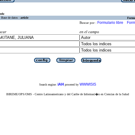
eda
Base de datos :
article
Formu
Formulario libre
Form
Buscar por :
scar
en el campo
iAH
WWWISIS
Search engine:
powered by
BIREME/OPS/OMS - Centro Latinoamericano y del Caribe de Informaci�n en Ciencias de la Salud