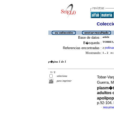
Colecció
Base de datos :
article
TORRES, 
B�squeda :
Referencias encontradas :
refina
2
[
Mostrando:
1 .. 2
en el
p�gina 1 de 1
1 / 2
selecciona
Tobar-Var
para imprimir
Guerra, M
plasm�ti
adultos 
apolipo
p.92-104.
resume
·