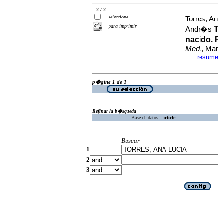
2 / 2
selecciona
Torres, An
para imprimir
T
Andr�s
nacido. 
Med.
, Mar
resume
·
p�gina 1 de 1
Refinar la b�squeda
Base de datos :
article
Buscar
1
2
3