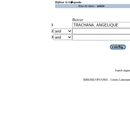
Refinar la b�squeda
Base de datos :
article
Buscar
1
2
3
Search engin
BIREME/OPS/OMS - Centro Latinoameric