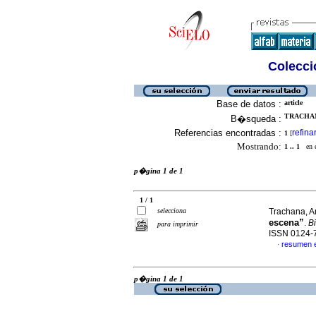
Colecció
Base de datos :
article
TRACHAN
B�squeda :
Referencias encontradas :
refina
1
[
Mostrando:
1 .. 1
en el
p�gina 1 de 1
1 / 1
selecciona
Trachana, A
escena”
.
Bi
para imprimir
ISSN 0124-
resumen 
·
p�gina 1 de 1