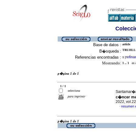
Colecció
Base de datos :
article
TRUJILL
B�squeda :
Referencias encontradas :
refina
1
[
Mostrando:
1 .. 1
en el
p�gina 1 de 1
1 / 1
selecciona
Santamar�a 
para imprimir
c�ncer mer
2022, vol.2
resumen 
·
p�gina 1 de 1