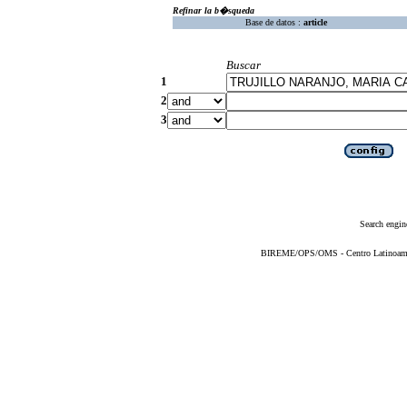
Refinar la b�squeda
Base de datos :
article
Buscar
1
2
3
Search engin
BIREME/OPS/OMS - Centro Latinoameric