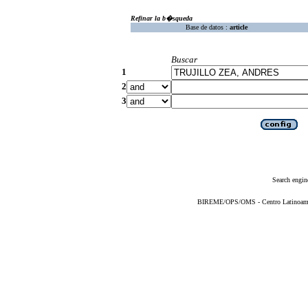
Refinar la b�squeda
Base de datos :
article
Buscar
1
2
3
Search engin
BIREME/OPS/OMS - Centro Latinoameric