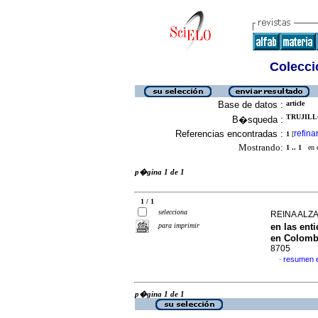
Colecció
Base de datos :
article
TRUJILLO
B�squeda :
Referencias encontradas :
refina
1
[
Mostrando:
1 .. 1
en el
p�gina 1 de 1
1 / 1
selecciona
REINA ALZA
para imprimir
en las ent
en Colomb
8705
resumen 
·
p�gina 1 de 1