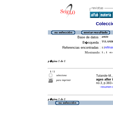
Colecció
Base de datos :
article
TULANDE
B�squeda :
Referencias encontradas :
refina
1
[
Mostrando:
1 .. 1
en el
p�gina 1 de 1
1 / 1
selecciona
Tulande-M., 
ages after
para imprimir
no.3, p.383
resumen 
·
p�gina 1 de 1