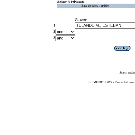
Refinar la b�squeda
Base de datos :
article
Buscar
1
2
3
Search engin
BIREME/OPS/OMS - Centro Latinoameric