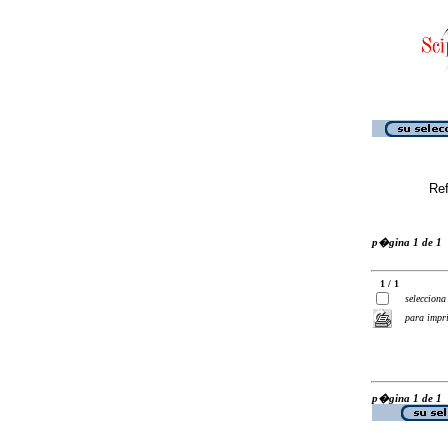
Ref
p�gina 1 de 1
1 / 1
selecciona
para impr
p�gina 1 de 1