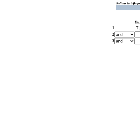
Refinar la b�squ
Bu
1
2
3