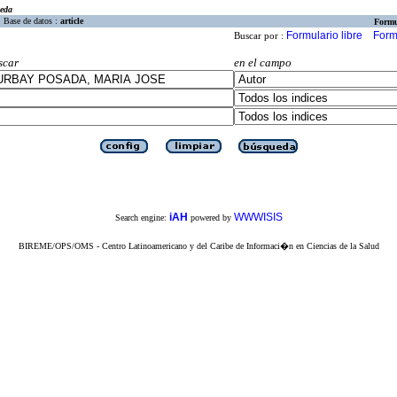
eda
Base de datos :
article
Formu
Formulario libre
Form
Buscar por :
scar
en el campo
iAH
WWWISIS
Search engine:
powered by
BIREME/OPS/OMS - Centro Latinoamericano y del Caribe de Informaci�n en Ciencias de la Salud