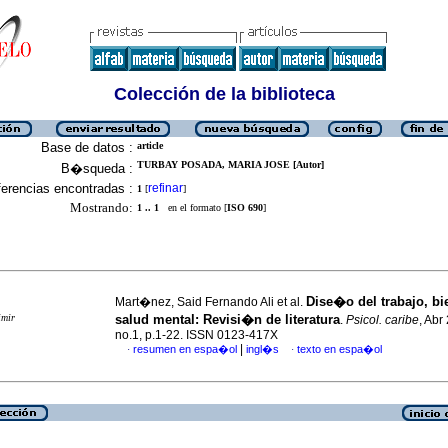
Colección de la biblioteca
Base de datos :
article
TURBAY POSADA, MARIA JOSE [Autor]
B�squeda :
erencias encontradas :
refinar
1
[
]
Mostrando:
1 .. 1
en el formato [
ISO 690
]
Dise�o del trabajo, bi
Mart�nez, Said Fernando Ali et al.
imir
salud mental: Revisi�n de literatura
.
Psicol. caribe
, Abr
no.1, p.1-22. ISSN 0123-417X
|
resumen en espa�ol
ingl�s
texto en espa�ol
·
·