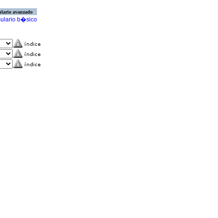
lario avanzado
ulario b�sico