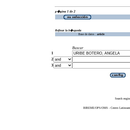
p�gina 1 de 2
Refinar la b�squeda
Base de datos :
article
Buscar
1
2
3
Search engin
BIREME/OPS/OMS - Centro Latinoameric