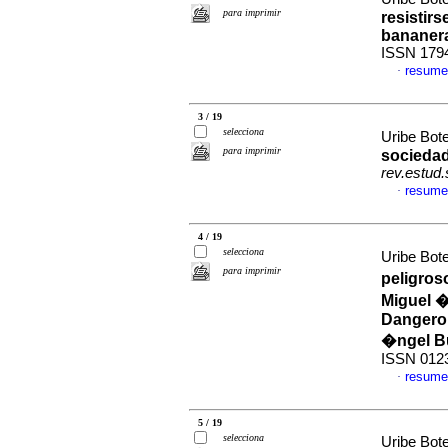
para imprimir
resistir
bananer
ISSN 179
resume
·
3 / 19
selecciona
Uribe Bot
para imprimir
socieda
rev.estud.
resume
·
4 / 19
selecciona
Uribe Bot
para imprimir
peligros
Miguel �
Dangero
�ngel B
ISSN 012
resume
·
5 / 19
selecciona
Uribe Bot