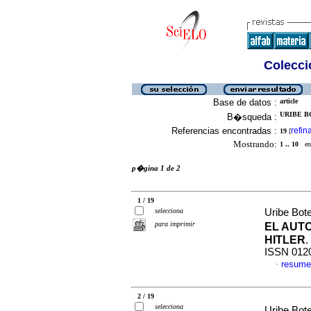
Colecció
Base de datos :
article
URIBE B
B�squeda :
Referencias encontradas :
refin
19
[
Mostrando:
1 .. 10
en 
p�gina 1 de 2
1 / 19
selecciona
Uribe Bot
para imprimir
EL AUT
HITLER
.
ISSN 012
resume
·
2 / 19
selecciona
Uribe Bot