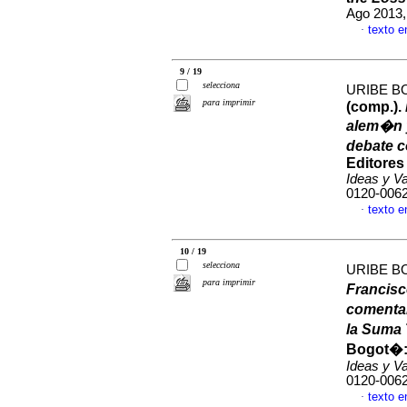
Ago 2013,
texto 
·
9 / 19
selecciona
URIBE B
para imprimir
(comp.).
alem�n y
debate 
Editores
Ideas y V
0120-006
texto 
·
10 / 19
selecciona
URIBE B
para imprimir
Francisc
comentar
la Suma 
Bogot�: 
Ideas y V
0120-006
texto 
·