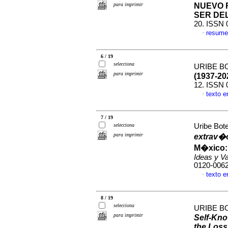
para imprimir
NUEVO 
SER DE
20. ISSN 
resume
·
6 / 19
selecciona
URIBE B
para imprimir
(1937-20
12. ISSN 
texto 
·
7 / 19
selecciona
Uribe Bot
para imprimir
extrav�o
M�xico: 
Ideas y V
0120-006
texto 
·
8 / 19
selecciona
URIBE B
para imprimir
Self-Kno
the Loss