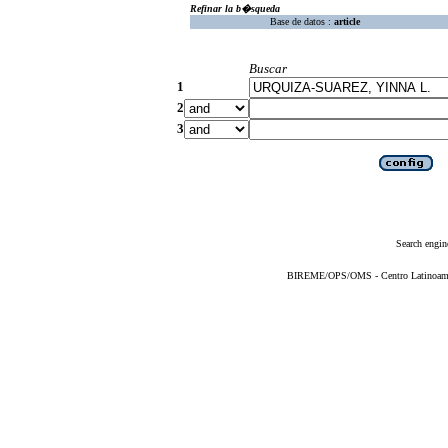
Refinar la b�squeda
Base de datos :
article
Buscar
1
2
3
Search engin
BIREME/OPS/OMS - Centro Latinoameric