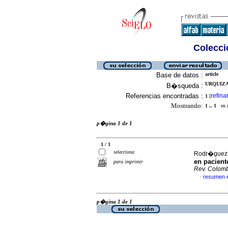
Colecció
Base de datos :
article
URQUIZA-
B�squeda :
Referencias encontradas :
refina
1
[
Mostrando:
1 .. 1
en el
p�gina 1 de 1
1 / 1
selecciona
Rodr�guez-
en pacient
para imprimir
Rev. Colomb
resumen 
·
p�gina 1 de 1