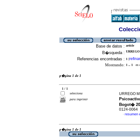
Colecció
Base de datos :
article
URREGO 
B�squeda :
Referencias encontradas :
refina
1
[
Mostrando:
1 .. 1
en el
p�gina 1 de 1
1 / 1
selecciona
URREGO ME
Psicoactiv
para imprimir
Bogot� 2
0124-0064
resumen 
·
p�gina 1 de 1