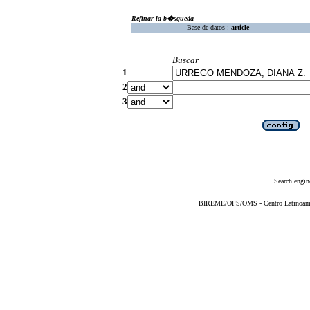
Refinar la b�squeda
Base de datos :
article
Buscar
1
2
3
Search engin
BIREME/OPS/OMS - Centro Latinoameric