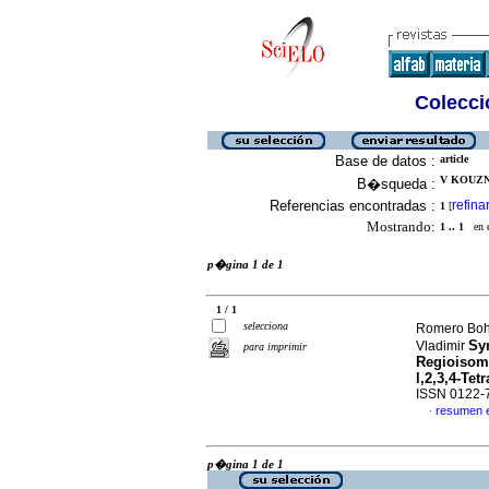
Colecció
Base de datos :
article
V KOUZN
B�squeda :
Referencias encontradas :
refina
1
[
Mostrando:
1 .. 1
en el
p�gina 1 de 1
1 / 1
selecciona
Romero Boh�
Syn
Vladimir
para imprimir
Regioisome
l,2,3,4-Te
ISSN 0122-
resumen 
·
p�gina 1 de 1