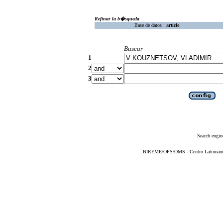
Refinar la b�squeda
Base de datos :
article
Buscar
1
2
3
Search engin
BIREME/OPS/OMS - Centro Latinoameric