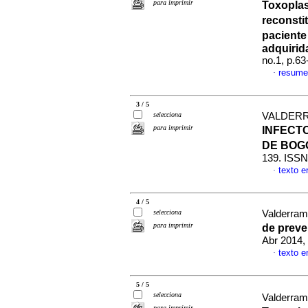
para imprimir
Toxopla
reconsti
pacient
adquirid
no.1, p.6
resume
·
3 / 5
selecciona
VALDERRA
para imprimir
INFECT
DE BO
139. ISSN
texto 
·
4 / 5
selecciona
Valderram
para imprimir
de preve
Abr 2014,
texto 
·
5 / 5
selecciona
Valderram
para imprimir