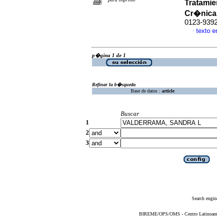
Tratamie
Cr�nica
0123-939
texto 
·
p�gina 1 de 1
Refinar la b�squeda
Base de datos :
article
Buscar
1
2
3
Search engin
BIREME/OPS/OMS - Centro Latinoameric