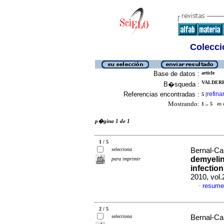
Colecció
Base de datos :
article
VALDERR
B�squeda :
Referencias encontradas :
refina
5
[
Mostrando:
1 .. 5
en el
p�gina 1 de 1
1 / 5
selecciona
Bernal-Can
demyelin
para imprimir
infectio
2010, vol
resume
·
2 / 5
selecciona
Bernal-Can