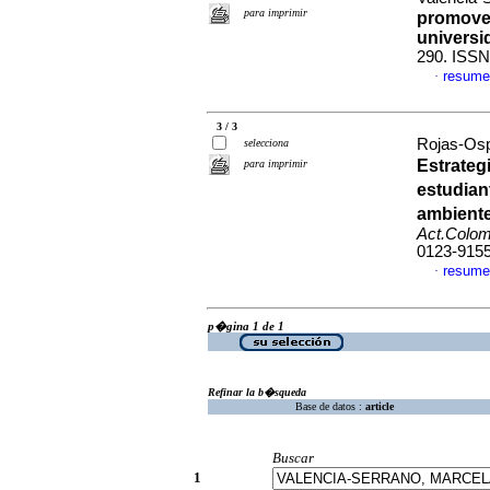
para imprimir
promover
universi
290. ISSN
resume
·
3 / 3
Rojas-Osp
selecciona
Estrateg
para imprimir
estudian
ambiente
Act.Colom
0123-915
resume
·
p�gina 1 de 1
Refinar la b�squeda
Base de datos :
article
Buscar
1