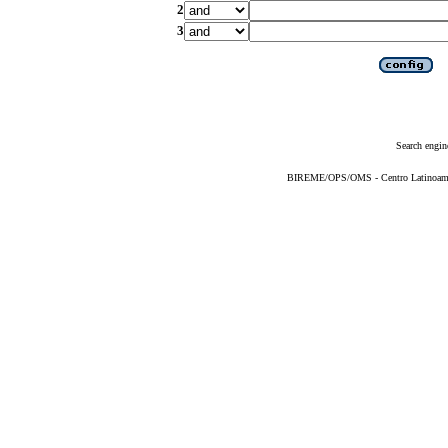
2
3
Search engin
BIREME/OPS/OMS - Centro Latinoameric