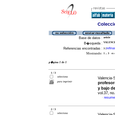
Colecció
Base de datos :
article
VALENCI
B�squeda :
Referencias encontradas :
refina
3
[
Mostrando:
1 .. 3
en el
p�gina 1 de 1
1 / 3
selecciona
Valencia-S
para imprimir
profesor
y bajo 
vol.37, n
resume
·
2 / 3
selecciona
Valencia-