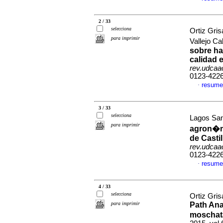
2 / 33
selecciona
Ortiz Gri
para imprimir
Vallejo Ca
sobre ha
calidad 
rev.udcaac
0123-422
resume
·
3 / 33
selecciona
Lagos Sant
para imprimir
agron�mi
de Castil
rev.udcaac
0123-422
resume
·
4 / 33
selecciona
Ortiz Gris
para imprimir
Path Ana
moschat