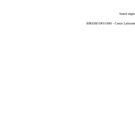
Search engin
BIREME/OPS/OMS - Centro Latinoameric