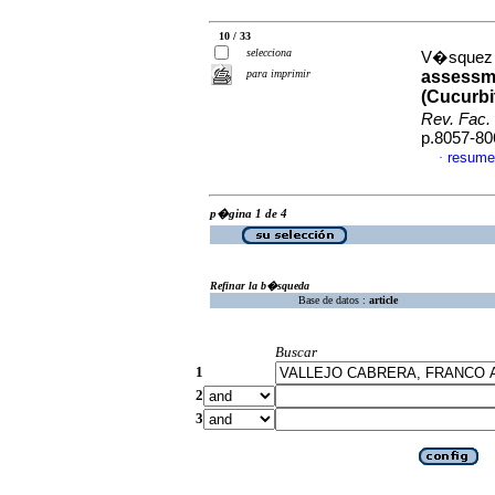
10 / 33
selecciona
V�squez 
para imprimir
assessme
(Cucurbi
Rev. Fac.
p.8057-80
resume
·
p�gina 1 de 4
Refinar la b�squeda
Base de datos :
article
Buscar
1
2
3