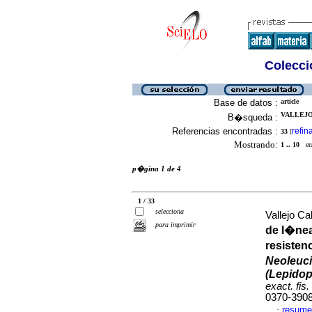
Colecció
Base de datos :
article
VALLEJO
B�squeda :
Referencias encontradas :
refin
33
[
Mostrando:
1 .. 10
en 
p�gina 1 de 4
1 / 33
selecciona
Vallejo Ca
para imprimir
de l�ne
resisten
Neoleuci
(Lepidop
exact. fis.
0370-390
resume
·