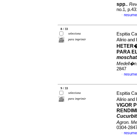
spp.
.
Rev
no.1, p.4
resume
·
8 / 33
Espitia C
selecciona
Alirio an
para imprimir
HETER�
PARA E
moscha
Medell�n
2847
resume
·
9 / 33
Espitia C
selecciona
para imprimir
Alirio an
VIGOR 
RENDIM
Cucurbi
Agron. M
0304-284
resume
·