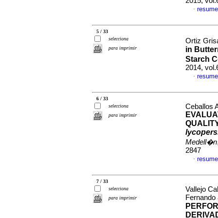
2015, vol
resume
·
5 / 33
selecciona
Ortiz Gris
para imprimir
in Butte
Starch C
2014, vol
resume
·
6 / 33
Ceballos A
selecciona
EVALUA
para imprimir
QUALIT
lycoper
Medell�n
2847
resume
·
7 / 33
Vallejo Ca
selecciona
Fernando 
para imprimir
PERFOR
DERIVA