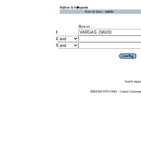
Refinar la b�squeda
Base de datos :
article
Buscar
1
2
3
Search engin
BIREME/OPS/OMS - Centro Latinoameric