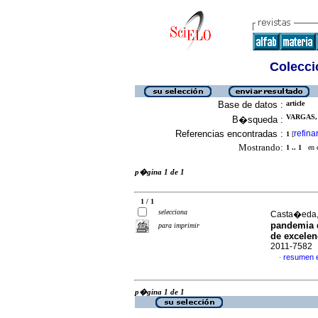
Colecció
Base de datos :
article
VARGAS, 
B�squeda :
Referencias encontradas :
refina
1
[
Mostrando:
1 .. 1
en el
p�gina 1 de 1
1 / 1
selecciona
Casta�eda, 
pandemia 
para imprimir
de excelen
2011-7582
resumen 
·
p�gina 1 de 1