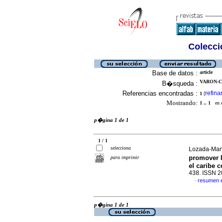
Colecció
Base de datos :
article
VARON-C
B�squeda :
Referencias encontradas :
refina
1
[
Mostrando:
1 .. 1
en el
p�gina 1 de 1
1 / 1
selecciona
Lozada-Mart
promover 
para imprimir
el caribe 
438. ISSN 
resumen 
·
p�gina 1 de 1