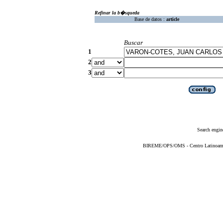
Refinar la b�squeda
Base de datos :
article
Buscar
1
2
3
Search engin
BIREME/OPS/OMS - Centro Latinoameric