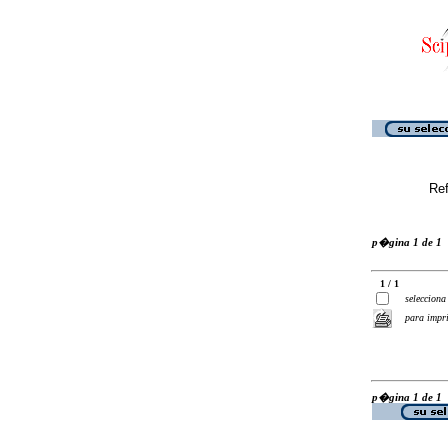
Ref
p�gina 1 de 1
1 / 1
selecciona
para impr
p�gina 1 de 1