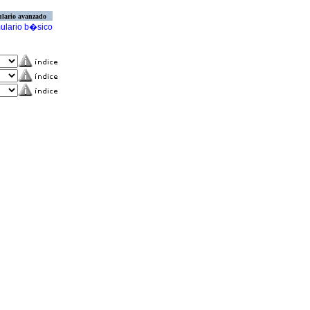
lario avanzado
ulario b�sico