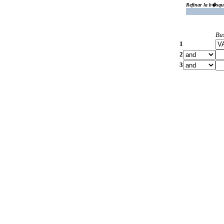
Refinar la b�squ
Bu
1
2
3