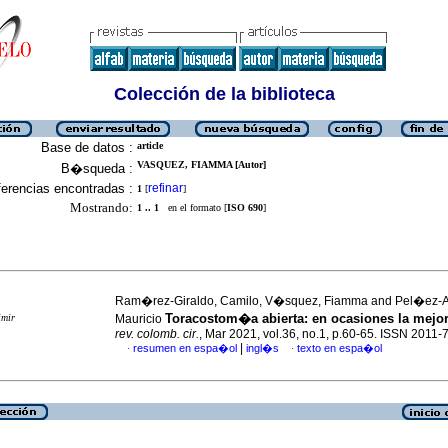
Colección de la biblioteca
Base de datos :
article
VASQUEZ, FIAMMA [Autor]
B�squeda :
erencias encontradas :
refinar
1
[
]
Mostrando:
1 .. 1
en el formato [
ISO 690
]
Ram�rez-Giraldo, Camilo, V�squez, Fiamma and Pel�ez-A
Toracostom�a abierta: en ocasiones la mejo
imir
Mauricio
rev. colomb. cir.
, Mar 2021, vol.36, no.1, p.60-65. ISSN 2011-
|
resumen en espa�ol
ingl�s
texto en espa�ol
·
·