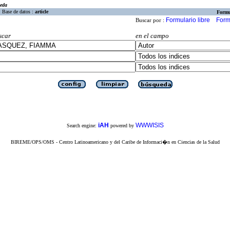
eda
Base de datos :
article
Formu
Formulario libre
Form
Buscar por :
scar
en el campo
iAH
WWWISIS
Search engine:
powered by
BIREME/OPS/OMS - Centro Latinoamericano y del Caribe de Informaci�n en Ciencias de la Salud