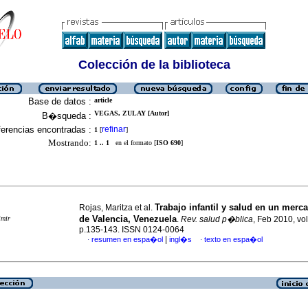
Colección de la biblioteca
Base de datos :
article
VEGAS, ZULAY [Autor]
B�squeda :
erencias encontradas :
refinar
1
[
]
Mostrando:
1 .. 1
en el formato [
ISO 690
]
Trabajo infantil y salud en un mer
Rojas, Maritza et al.
de Valencia, Venezuela
imir
.
Rev. salud p�blica
, Feb 2010, vol
p.135-143. ISSN 0124-0064
|
resumen en espa�ol
ingl�s
texto en espa�ol
·
·