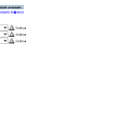
lario avanzado
ulario b�sico