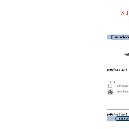
Ref
p�gina 1 de 1
1 / 1
selecciona
para impr
p�gina 1 de 1