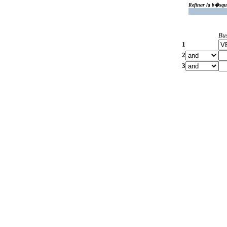
Refinar la b�squ
Bu
1
2
3