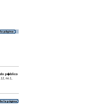
cado p�blico
.12, no.1,