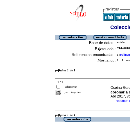
Colecció
Base de datos :
article
VELANDI
B�squeda :
Referencias encontradas :
refina
1
[
Mostrando:
1 .. 1
en el
p�gina 1 de 1
1 / 1
selecciona
Ospina-Gale
coronaria d
para imprimir
Abr 2017, v
resumen 
·
p�gina 1 de 1