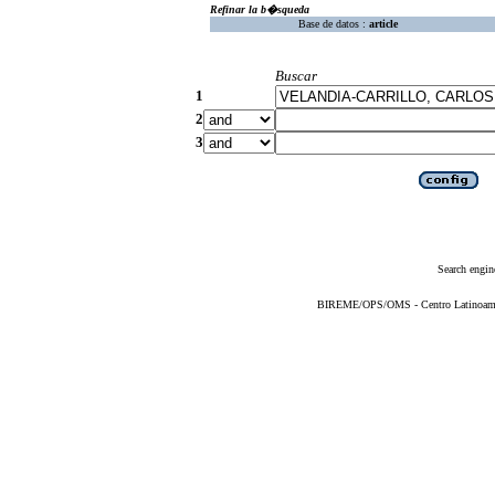
Refinar la b�squeda
Base de datos :
article
Buscar
1
2
3
Search engin
BIREME/OPS/OMS - Centro Latinoameric