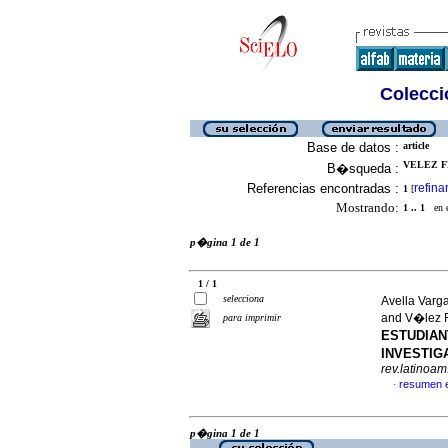
Colecció
Base de datos :
article
VELEZ F
B�squeda :
Referencias encontradas :
refina
1
[
Mostrando:
1 .. 1
en el
p�gina 1 de 1
1 / 1
selecciona
Avella Varg
and V�lez 
para imprimir
ESTUDIAN
INVESTIG
rev.latinoam
resumen 
·
p�gina 1 de 1