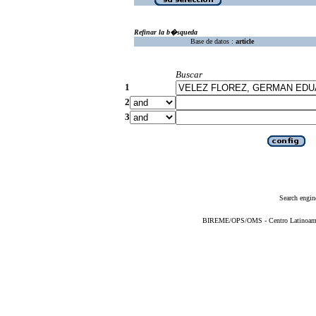
Refinar la b�squeda
Base de datos :
article
Buscar
1
2
3
Search engin
BIREME/OPS/OMS - Centro Latinoameric