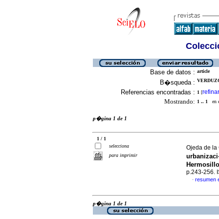
Colecció
Base de datos :
article
VERDUZC
B�squeda :
Referencias encontradas :
refina
1
[
Mostrando:
1 .. 1
en el
p�gina 1 de 1
1 / 1
selecciona
Ojeda de la 
para imprimir
urbanizac
Hermosill
p.243-256.
resumen 
·
p�gina 1 de 1