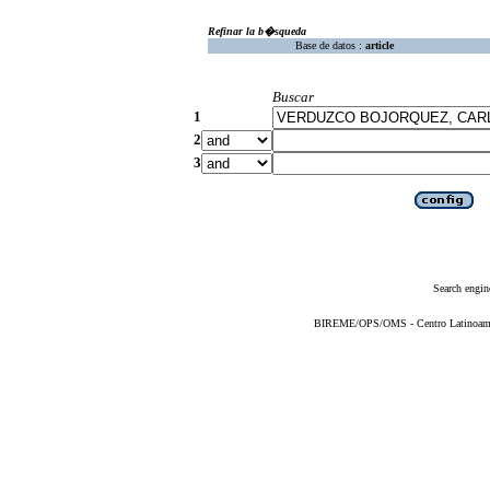
Refinar la b�squeda
Base de datos :
article
Buscar
1
2
3
Search engin
BIREME/OPS/OMS - Centro Latinoameric