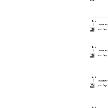
3 / 7
selecciona
para impr
4 / 7
selecciona
para impr
5 / 7
selecciona
para impr
6 / 7