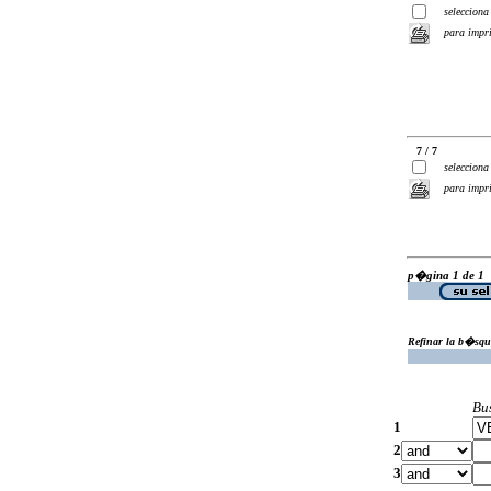
selecciona
para impr
7 / 7
selecciona
para impr
p�gina 1 de 1
Refinar la b�squ
Bu
1
2
3