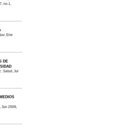
7, no.1,
s
juv
, Ene
S DE
RSIDAD
. Salud
, Jul
MEDIOS
, Jun 2009,