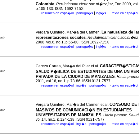
Colombia
.
Rev.latinoam.cienc.soc.ni�ez juv
, Ene 2009, vol.
p.105-133. ISSN 1692-715X
|
|
resumen en espa�ol
portugu�s
ingl�s
texto en espa�ol
·
·
La naturaleza de la
Vergara Quintero, Mar�a del Carmen.
representaciones sociales
.
Rev.latinoam.cienc.soc.ni�ez 
imir
2008, vol.6, no.1, p.55-80. ISSN 1692-715X
|
|
resumen en espa�ol
portugu�s
ingl�s
texto en espa�ol
·
·
CARACTER�STICA
Cerezo Correa, Mar�a del Pilar et al.
imir
SALUD P�BLICA DE ESTUDIANTES DE UNA UNIVE
PRIVADA DE LA CIUDAD DE MANIZALES
.
Hacia promoc
2011, vol.16, no.1, p.73-86. ISSN 0121-7577
|
|
resumen en espa�ol
ingl�s
portugu�s
texto en espa�ol
·
·
CONSUMO DE 
Vergara Quintero, Mar�a del Carmen et al.
MASIVOS DE COMUNICACI�N EN ESTUDIANTES
imir
UNIVERSITARIOS DE MANIZALES
.
Hacia promoc. Salud
vol.14, no.1, p.124-138. ISSN 0121-7577
|
|
resumen en espa�ol
ingl�s
portugu�s
texto en espa�ol
·
·