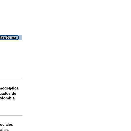
mogr�fica
duados de
Colombia
.
ociales
ales,