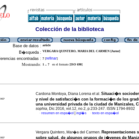
Colección de la biblioteca
Base de datos :
article
VERGARA QUINTERO, MARIA DEL CARMEN [Autor]
B�squeda :
erencias encontradas :
refinar
7
[
]
Mostrando:
1 .. 7
en el formato [
ISO 690
]
Situaci�n sociode
Cardona Montoya, Diana Lorena et al.
imir
y nivel de satisfacci�n con la formaci�n de los gra
una universidad privada de la ciudad de Manizales, 
sophia
, Dic 2016, vol.12, no.2, p.233-247. ISSN 1794-8932
|
resumen en espa�ol
ingl�s
texto en espa�ol
·
·
Representaciones s
Vergara Quintero, Mar�a del Carmen.
sobre salud, de algunos grupos de j�venes de Maniz
imir