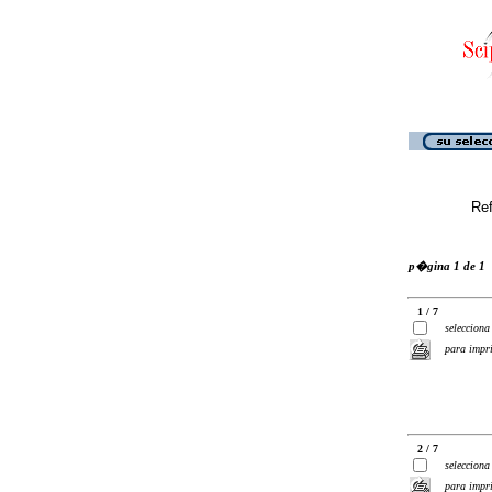
Ref
p�gina 1 de 1
1 / 7
selecciona
para impr
2 / 7
selecciona
para impr