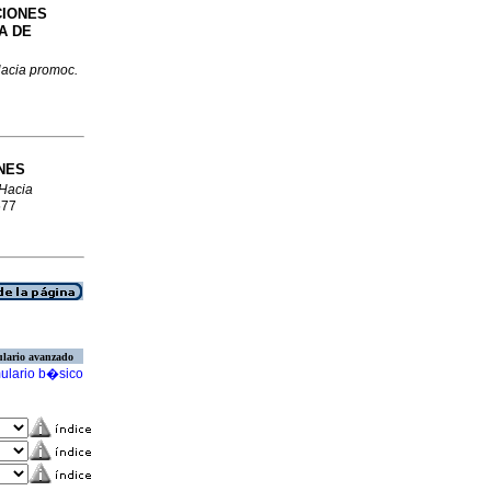
IONES
A DE
acia promoc.
NES
Hacia
577
lario avanzado
ulario b�sico