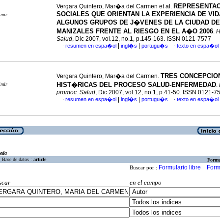
REPRESENTAC
Vergara Quintero, Mar�a del Carmen et al.
SOCIALES QUE ORIENTAN LA EXPERIENCIA DE VID
imir
ALGUNOS GRUPOS DE J�VENES DE LA CIUDAD DE
MANIZALES FRENTE AL RIESGO EN EL A�O 2006
.
H
Salud
, Dic 2007, vol.12, no.1, p.145-163. ISSN 0121-7577
|
|
resumen en espa�ol
ingl�s
portugu�s
texto en espa�ol
·
·
TRES CONCEPCIO
Vergara Quintero, Mar�a del Carmen.
HIST�RICAS DEL PROCESO SALUD-ENFERMEDAD
imir
.
promoc. Salud
, Dic 2007, vol.12, no.1, p.41-50. ISSN 0121-7
|
|
resumen en espa�ol
ingl�s
portugu�s
texto en espa�ol
·
·
eda
Base de datos :
article
Formu
Formulario libre
Form
Buscar por :
scar
en el campo