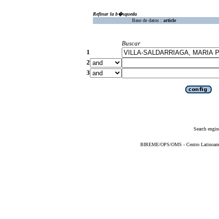
Refinar la b�squeda
Base de datos :
article
Buscar
1
2
3
Search engin
BIREME/OPS/OMS - Centro Latinoameric