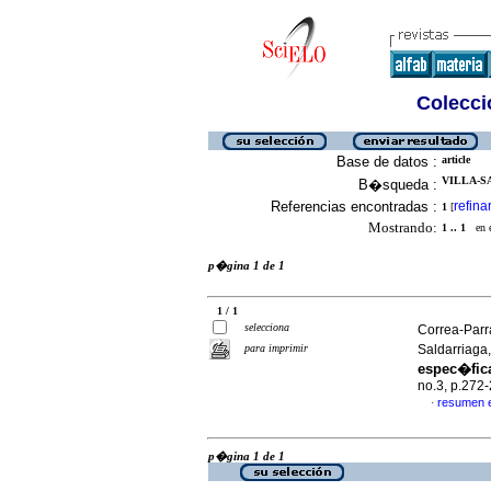
Colecció
Base de datos :
article
VILLA-S
B�squeda :
Referencias encontradas :
refina
1
[
Mostrando:
1 .. 1
en el
p�gina 1 de 1
1 / 1
selecciona
Correa-Parr
para imprimir
Saldarriaga
espec�fica
no.3, p.272
resumen 
·
p�gina 1 de 1