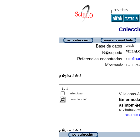
Colecció
Base de datos :
article
VILLALO
B�squeda :
Referencias encontradas :
refina
1
[
Mostrando:
1 .. 1
en el
p�gina 1 de 1
1 / 1
selecciona
Villalobos-
Enfermedad
para imprimir
asintom�ti
rev.latinoam
resumen 
·
p�gina 1 de 1