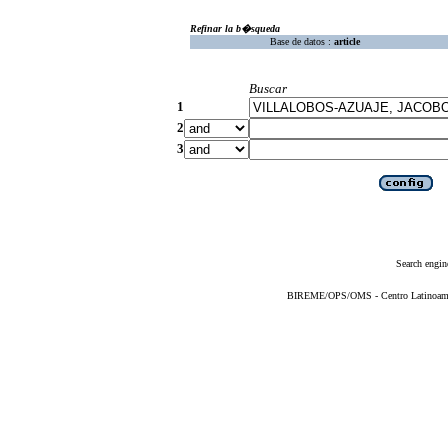
Refinar la b�squeda
Base de datos :
article
Buscar
1
2
3
Search engin
BIREME/OPS/OMS - Centro Latinoameric