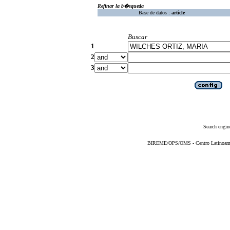
Refinar la b�squeda
Base de datos :
article
Buscar
1
2
3
Search engin
BIREME/OPS/OMS - Centro Latinoameric