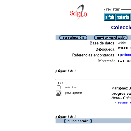
Colecció
Base de datos :
article
WILCHES
B�squeda :
Referencias encontradas :
refina
1
[
Mostrando:
1 .. 1
en el
p�gina 1 de 1
1 / 1
selecciona
Mart�nez Ba
para imprimir
progresiva
Neurol Col
resumen 
·
p�gina 1 de 1