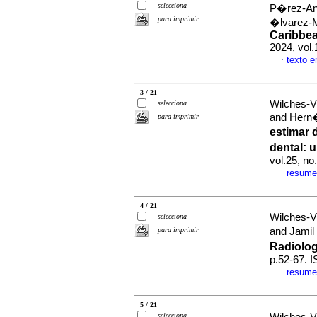
selecciona
P�rez-Ana
para imprimir
�lvarez-
Caribbea
2024, vol
texto e
·
3 / 21
Wilches-Vi
selecciona
and Hern
para imprimir
estimar 
dental: 
vol.25, n
resume
·
4 / 21
Wilches-V
selecciona
para imprimir
and Jamil
Radiolo
p.52-67. 
resume
·
5 / 21
selecciona