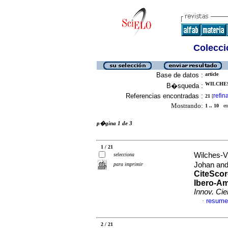
Colecció
Base de datos :
article
WILCHES
B�squeda :
Referencias encontradas :
refin
21
[
Mostrando:
1 .. 10
en 
p�gina 1 de 3
1 / 21
Wilches-V
selecciona
Johan and
para imprimir
CiteScor
Ibero-Am
Innov. Cie
resume
·
2 / 21