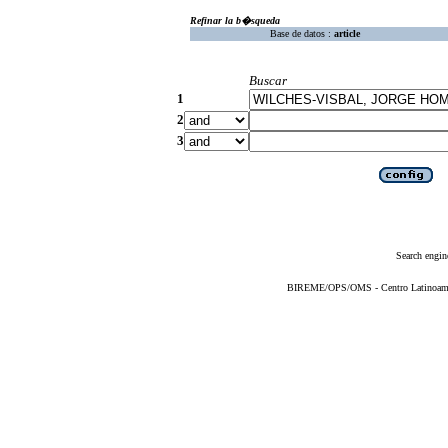
Refinar la b�squeda
Base de datos :
article
Buscar
1
2
3
Search engin
BIREME/OPS/OMS - Centro Latinoameric