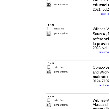
Wilches-V
para imprimir
educaci�
2021, vol.
texto 
·
6 / 21
Wilches-Vi
selecciona
para imprimir
Sarav�, 
referenc
la provi
2023, vol
resume
·
7 / 21
Obispo-Sal
selecciona
para imprimir
and Wilch
maltrato 
0124-710
texto 
·
8 / 21
Wilches-V
selecciona
Alessand
para imprimir
generali