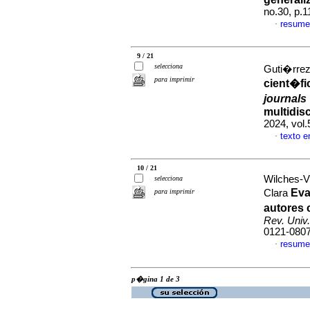
no.30, p.
resume
·
9 / 21
selecciona
Guti�rrez
para imprimir
cient�fi
journals
multidisc
2024, vol
texto 
·
10 / 21
Wilches-V
selecciona
Eva
para imprimir
Clara
autores
Rev. Univ.
0121-080
resume
·
p�gina 1 de 3