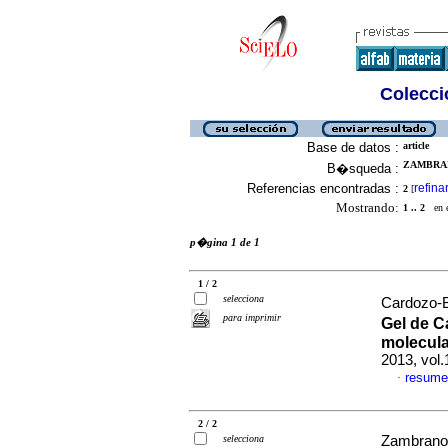
Colecció
Base de datos :
article
ZAMBRAN
B�squeda :
Referencias encontradas :
refina
2
[
Mostrando:
1 .. 2
en el
p�gina 1 de 1
1 / 2
selecciona
Cardozo-B
para imprimir
Gel de C
molecul
2013, vol
resume
·
2 / 2
selecciona
Zambrano,