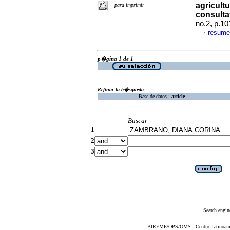
agricult
para imprimir
consulta
no.2, p.1
resume
·
p�gina 1 de 1
Refinar la b�squeda
Base de datos :
article
Buscar
1
2
3
Search engin
BIREME/OPS/OMS - Centro Latinoameric