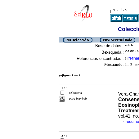
Colecció
Base de datos :
article
ZAMBRAN
B�squeda :
Referencias encontradas :
refina
3
[
Mostrando:
1 .. 3
en el
p�gina 1 de 1
1 / 3
selecciona
Vera-Cham
para imprimir
Consens
Eosinoph
Treatmen
vol.41, n
resume
·
2 / 3