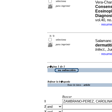
selecciona
Vera-Cham
para imprimir
Consens
Eosinoph
Diagnosi
vol.40, n
resume
·
3 / 3
selecciona
Salamanca
para imprimir
dermatiti
Infect.
, Ju
resume
·
p�gina 1 de 1
Refinar la b�squeda
Base de datos :
article
Buscar
1
2
3