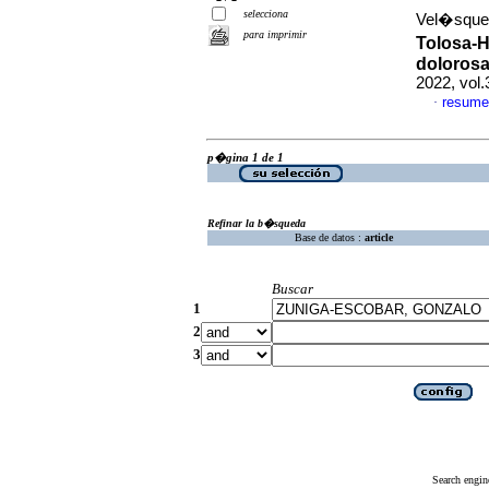
selecciona
Vel�squez-
para imprimir
Tolosa-H
dolorosa
2022, vol
resume
·
p�gina 1 de 1
Refinar la b�squeda
Base de datos :
article
Buscar
1
2
3
Search engin