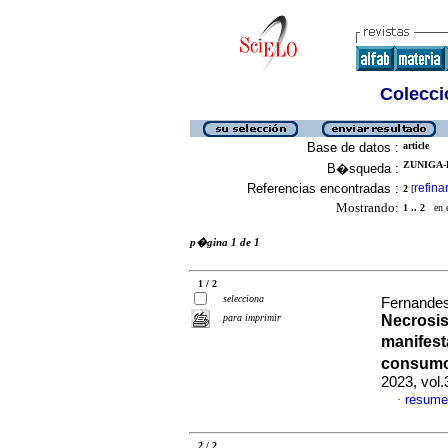
Colecció
Base de datos :
article
ZUNIGA-
B�squeda :
Referencias encontradas :
refina
2
[
Mostrando:
1 .. 2
en el
p�gina 1 de 1
1 / 2
selecciona
Fernande
para imprimir
Necrosis
manifest
consumo
2023, vol
resume
·
2 / 2