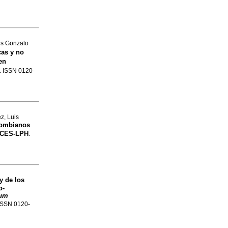
is Gonzalo
as y no
en
2. ISSN 0120-
z, Luis
olombianos
o CES-LPH
.
 y de los
o-
ium
 ISSN 0120-