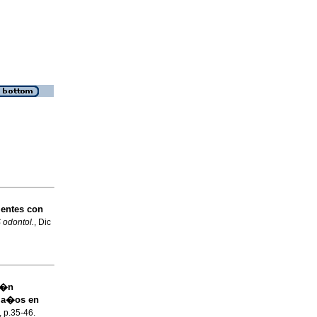
ientes con
odontol.
, Dic
i�n
9 a�os en
, p.35-46.