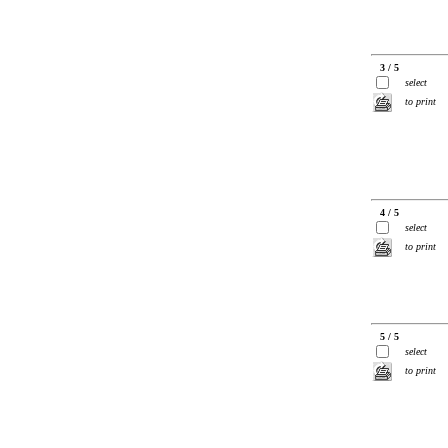
3 / 5
select
to print
4 / 5
select
to print
5 / 5
select
to print