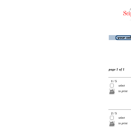
page 1 of 1
1 / 5
select
to print
2 / 5
select
to print