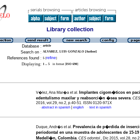
Library collection
Database :
article
Search on :
ALVAREZ, LUIS GONZALO [Author]
References found :
refine
5
[
]
Displaying:
1 .. 5
in format [
ISO 690
]
Implantes cigom�ticos en pac
V�lez, Ana Mar�a et al.
edentulismo maxilar y reabsorci�n �sea severa
.
CES 
2016, vol.29, no.2, p.40-51. ISSN 0120-971X
|
abstract in spanish
english
text in spanish
·
·
Prevalencia de p�rdida de inserc
Duque, Andr�s et al.
periodontal en una muestra de adolescentes de 15-1
Medell�n, Colombia
.
CES odontol.
, Dic 2015, vol.28, no.2