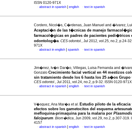
ISSN 0120-971X
|
abstract in spanish
english
text in spanish
·
·
Cordero, Nicol�s, C�rdenas, Juan Manuel and �lvarez, Lu
Aceptaci�n de las t�cnicas de manejo farmacol�gic
farmacol�gicas en padres de pacientes pedi�tricos 
odontolog�a
.
CES odontol.
, Jul 2012, vol.25, no.2, p.24-3
971X
|
abstract in english
spanish
text in spanish
·
·
Jim�nez, Iv�n Dar�o, Villegas, Luisa Fernanda and �lvare
Crecimiento facial vertical en 44 mestizos c
Gonzalo
sin tratamiento desde los 6 hasta los 25 a�os Grup
CES odontol.
, Jul 2011, vol.24, no.2, p.9-32. ISSN 0120-971X
|
abstract in spanish
english
text in spanish
·
·
Estudio piloto de la eficacia
V�squez, Ana Mar�a et al.
efectos sobre los gametocitos del esquema artesunat
mefloquina-primaquina para la malaria por
Plasmod
falciparum
.
Biom�dica
, Jun 2009, vol.29, no.2, p.307-319.
4157
|
abstract in spanish
english
text in spanish
·
·