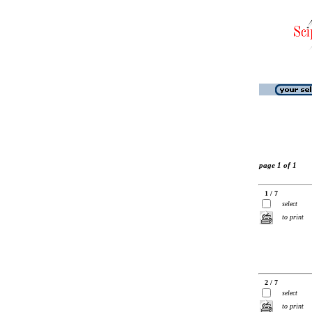
page 1 of 1
1 / 7
select
to print
2 / 7
select
to print