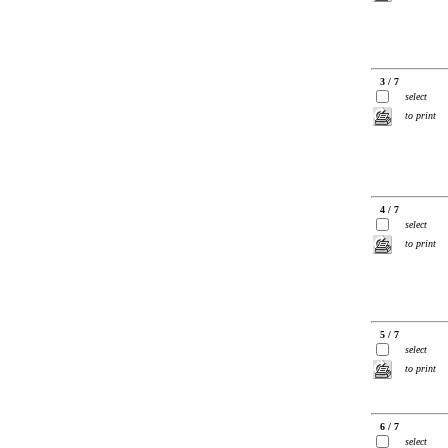
3 / 7
select
to print
4 / 7
select
to print
5 / 7
select
to print
6 / 7
select