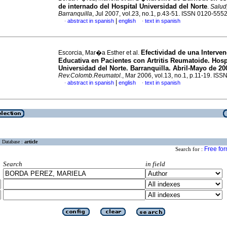
de internado del Hospital Universidad del Norte
.
Salud
Barranquilla
, Jul 2007, vol.23, no.1, p.43-51. ISSN 0120-555
|
abstract in spanish
english
text in spanish
·
·
Efectividad de una Interve
Escorcia, Mar�a Esther et al.
Educativa en Pacientes con Artritis Reumatoide.
Hosp
Universidad del Norte. Barranquilla.
Abril-Mayo de 20
Rev.Colomb.Reumatol.
, Mar 2006, vol.13, no.1, p.11-19. IS
|
abstract in spanish
english
text in spanish
·
·
Database :
article
Free fo
Search for :
Search
in field