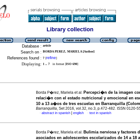
Library collection
Database :
article
Search on :
BORDA PEREZ, MARIELA [Author]
References found :
refine
7
[
]
Displaying:
1 .. 7
in format [
ISO 690
]
Percepci�n de la imagen cor
Borda P�rez, Mariela et al.
relaci�n con el estado nutricional y emocional en es
10 a 13 a�os de tres escuelas en Barranquilla (Colom
Barranquilla
, Set 2016, vol.32, no.3, p.472-482. ISSN 0120-
|
abstract in spanish
english
text in spanish
·
·
Bulimia nerviosa y factores 
Borda P�rez, Mariela et al.
asociados en adolescentes escolarizados de 14 a 18