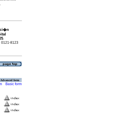
,
2
nci�n
ital
05
.
SN 0121-8123
Advanced form
rm
Basic form