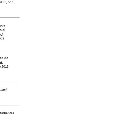
l.31, no.1,
sgos
s al
ud,
5552
es de
a)
:
e 2013,
Salud
tudiantes