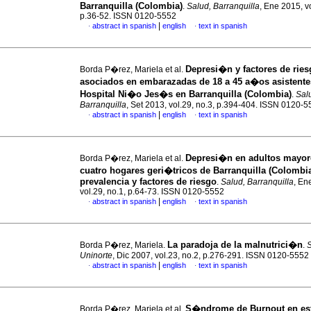
Barranquilla (Colombia)
.
Salud, Barranquilla
, Ene 2015, vo
p.36-52. ISSN 0120-5552
|
abstract in spanish
english
text in spanish
·
·
Depresi�n y factores de rie
Borda P�rez, Mariela et al.
asociados en embarazadas de 18 a 45 a�os asistente
Hospital Ni�o Jes�s en Barranquilla (Colombia)
.
Sal
Barranquilla
, Set 2013, vol.29, no.3, p.394-404. ISSN 0120-
|
abstract in spanish
english
text in spanish
·
·
Depresi�n en adultos mayor
Borda P�rez, Mariela et al.
cuatro hogares geri�tricos de Barranquilla (Colombi
prevalencia y factores de riesgo
.
Salud, Barranquilla
, En
vol.29, no.1, p.64-73. ISSN 0120-5552
|
abstract in spanish
english
text in spanish
·
·
La paradoja de la malnutrici�n
Borda P�rez, Mariela.
.
Uninorte
, Dic 2007, vol.23, no.2, p.276-291. ISSN 0120-5552
|
abstract in spanish
english
text in spanish
·
·
S�ndrome de Burnout en es
Borda P�rez, Mariela et al.