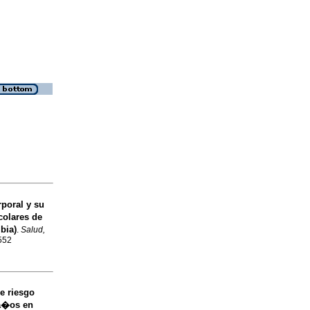
poral y su
colares de
bia)
.
Salud,
5552
de riesgo
 a�os en