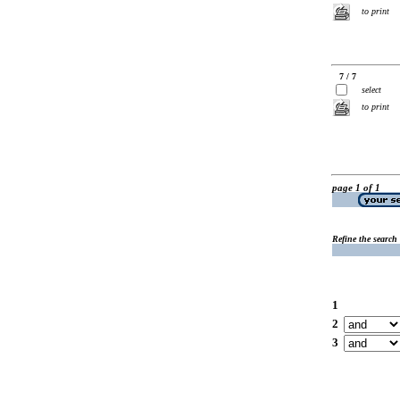
to print
7 / 7
select
to print
page 1 of 1
Refine the search
1
2
3