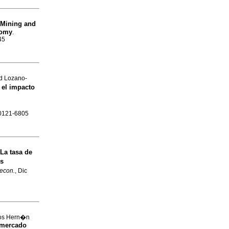
Mining and
nomy
.
45
d Lozano-
el impacto
N 0121-6805
La tasa de
os
.econ.
, Dic
los Hern�n
l mercado