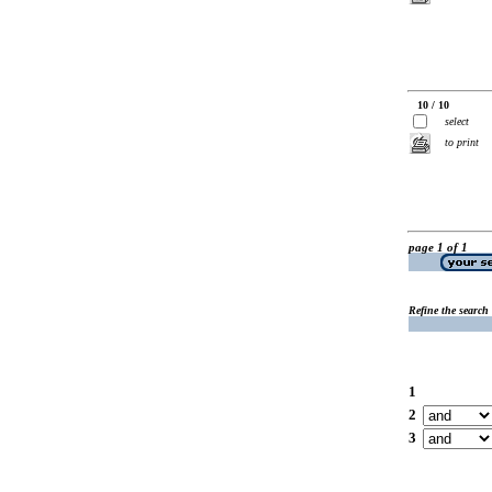
10 / 10
select
to print
page 1 of 1
Refine the search
1
2
3