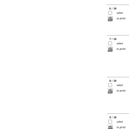
6 / 10
select
to print
7 / 10
select
to print
8 / 10
select
to print
9 / 10
select
to print