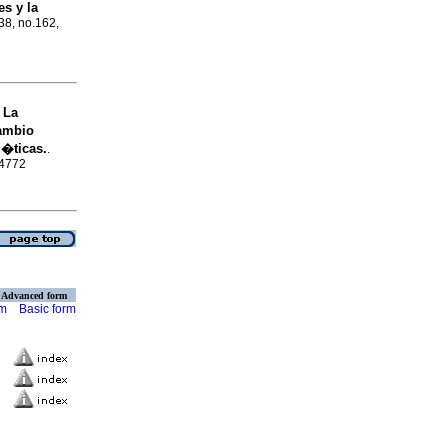
es y la
.38, no.162,
La
s
cambio
g�ticas.
.
-4772
Advanced form
rm
Basic form