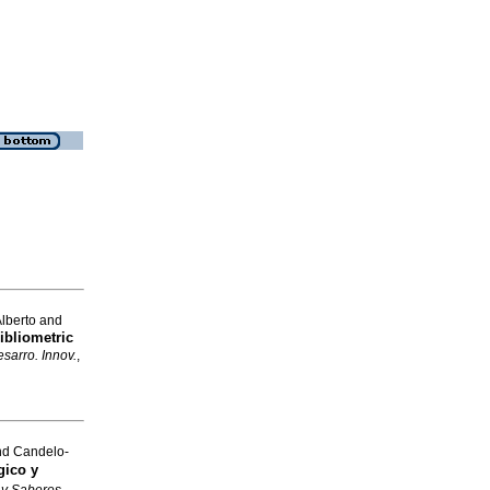
lberto and
bibliometric
esarro. Innov.
,
nd Candelo-
gico y