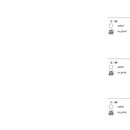
3 / 10
select
to print
4 / 10
select
to print
5 / 10
select
to print