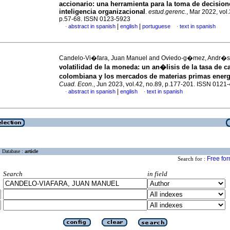
accionario: una herramienta para la toma de decision
inteligencia organizacional
.
estud.gerenc.
, Mar 2022, vol
p.57-68. ISSN 0123-5923
|
|
abstract in spanish
english
portuguese
text in spanish
·
·
Candelo-Vi�fara, Juan Manuel and Oviedo-g�mez, Andr�
volatilidad de la moneda: un an�lisis de la tasa de 
colombiana y los mercados de materias primas ener
Cuad. Econ.
, Jun 2023, vol.42, no.89, p.177-201. ISSN 0121
|
abstract in spanish
english
text in spanish
·
·
Database :
article
Free fo
Search for :
Search
in field