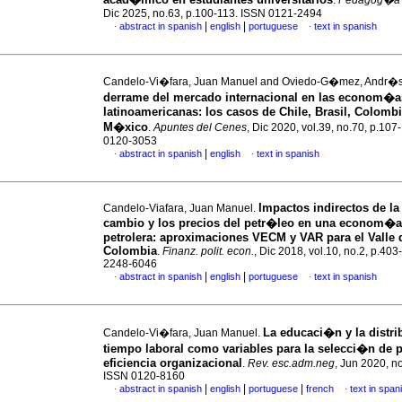
.
Pedagog�a 
Dic 2025, no.63, p.100-113. ISSN 0121-2494
|
|
abstract in spanish
english
portuguese
text in spanish
·
·
Candelo-Vi�fara, Juan Manuel and Oviedo-G�mez, Andr�
derrame del mercado internacional en las econom�a
latinoamericanas: los casos de Chile, Brasil, Colombi
M�xico
.
Apuntes del Cenes
, Dic 2020, vol.39, no.70, p.107
0120-3053
|
abstract in spanish
english
text in spanish
·
·
Impactos indirectos de la
Candelo-Viafara, Juan Manuel.
cambio y los precios del petr�leo en una econom�a
petrolera: aproximaciones VECM y VAR para el Valle 
Colombia
.
Finanz. polit. econ.
, Dic 2018, vol.10, no.2, p.40
2248-6046
|
|
abstract in spanish
english
portuguese
text in spanish
·
·
La educaci�n y la distr
Candelo-Vi�fara, Juan Manuel.
tiempo laboral como variables para la selecci�n de p
eficiencia organizacional
.
Rev. esc.adm.neg
, Jun 2020, n
ISSN 0120-8160
|
|
|
abstract in spanish
english
portuguese
french
text in span
·
·