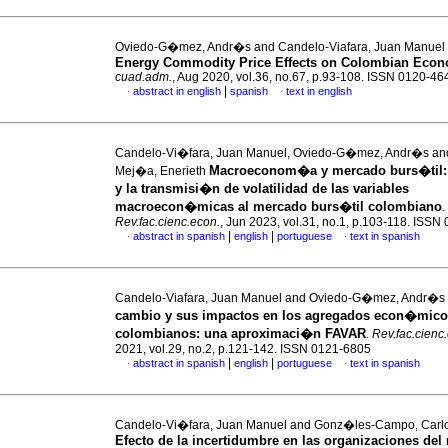
Oviedo-G�mez, Andr�s and Candelo-Viafara, Juan Manuel
Energy Commodity Price Effects on Colombian Eco
cuad.adm.
, Aug 2020, vol.36, no.67, p.93-108. ISSN 0120-46
|
abstract in english
spanish
text in english
·
·
Candelo-Vi�fara, Juan Manuel, Oviedo-G�mez, Andr�s an
Macroeconom�a y mercado burs�til: 
Mej�a, Enerieth
y la transmisi�n de volatilidad de las variables
macroecon�micas al mercado burs�til colombiano
.
Rev.fac.cienc.econ.
, Jun 2023, vol.31, no.1, p.103-118. ISS
|
|
abstract in spanish
english
portuguese
text in spanish
·
·
Candelo-Viafara, Juan Manuel and Oviedo-G�mez, Andr�s
cambio y sus impactos en los agregados econ�mic
colombianos: una aproximaci�n FAVAR
.
Rev.fac.cienc
2021, vol.29, no.2, p.121-142. ISSN 0121-6805
|
|
abstract in spanish
english
portuguese
text in spanish
·
·
Candelo-Vi�fara, Juan Manuel and Gonz�les-Campo, Car
Efecto de la incertidumbre en las organizaciones de