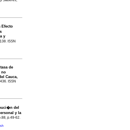
y Saberes
,
Efecto
s
s
a y
-138. ISSN
 tasa de
 no
del Cauca,
3-436. ISSN
ibuci�n del
ersonal y la
o.88, p.49-62.
ish