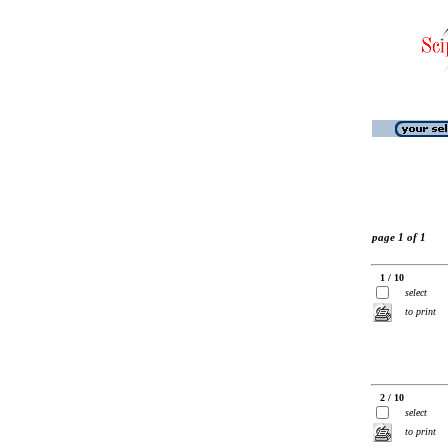
page 1 of 1
1 / 10
select
to print
2 / 10
select
to print