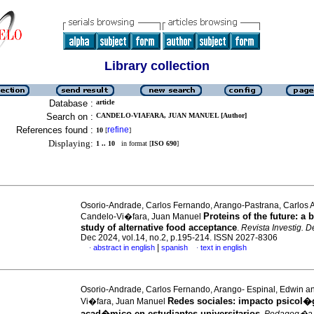
Library collection
Database :
article
Search on :
CANDELO-VIAFARA, JUAN MANUEL [Author]
References found :
refine
10
[
]
Displaying:
1 .. 10
in format [
ISO 690
]
Osorio-Andrade, Carlos Fernando, Arango-Pastrana, Carlos A
Proteins of the future: a 
Candelo-Vi�fara, Juan Manuel
study of alternative food acceptance
.
Revista Investig. D
Dec 2024, vol.14, no.2, p.195-214. ISSN 2027-8306
|
abstract in english
spanish
text in english
·
·
Osorio-Andrade, Carlos Fernando, Arango- Espinal, Edwin a
Redes sociales: impacto psicol�
Vi�fara, Juan Manuel
acad�mico en estudiantes universitarios