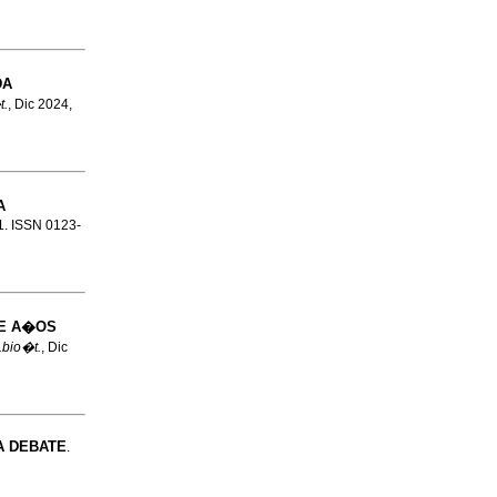
DA
t.
, Dic 2024,
A
.1. ISSN 0123-
E A�OS
.bio�t.
, Dic
A DEBATE
.