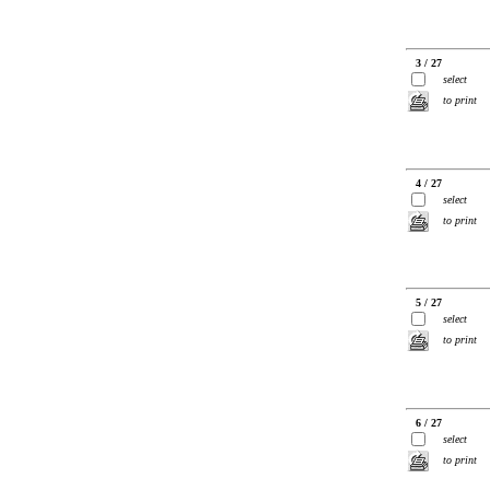
3 / 27
select
to print
4 / 27
select
to print
5 / 27
select
to print
6 / 27
select
to print