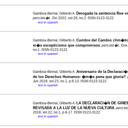
Derogada la sentencia Roe v
Gamboa-Bernal, Gilberto A.
pers.bio�t.
, Dic 2022, vol.26, no.2. ISSN 0123-3122
text in spanish
·
Cumbre del Cambio clim�tic
Gamboa-Bernal, Gilberto A.
m�s escepticismo que compromisos
.
pers.bio�t.
, Ene
no.1. ISSN 0123-3122
text in spanish
·
Aniversario de la Declaraci�
Gamboa-Bernal, Gilberto A.
de los Derechos Humanos: �m�s pena que gloria?
.
Jun 2019, vol.23, no.1, p.6-13. ISSN 0123-3122
text in spanish
·
LA DECLARACI�N DE GINE
Gamboa-Bernal, Gilberto A.
REVISADA A LA LUZ DE LA NUEVA CULTURA
.
pers.bi
2018, vol.22, no.1, p.6-17. ISSN 0123-3122
text in spanish
·