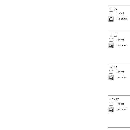
7 / 27
select
to print
8 / 27
select
to print
9 / 27
select
to print
10 / 27
select
to print