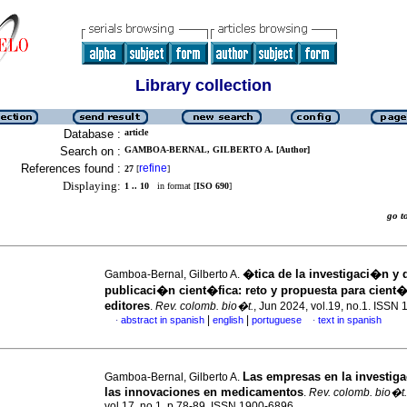
Library collection
Database :
article
Search on :
GAMBOA-BERNAL, GILBERTO A. [Author]
References found :
refine
27
[
]
Displaying:
1 .. 10
in format [
ISO 690
]
go 
�tica de la investigaci�n y 
Gamboa-Bernal, Gilberto A.
publicaci�n cient�fica: reto y propuesta para cient�
editores
.
Rev. colomb. bio�t.
, Jun 2024, vol.19, no.1. ISSN
|
|
abstract in spanish
english
portuguese
text in spanish
·
·
Las empresas en la investig
Gamboa-Bernal, Gilberto A.
las innovaciones en medicamentos
.
Rev. colomb. bio�t.
vol.17, no.1, p.78-89. ISSN 1900-6896