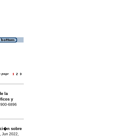
to page
de la
ficos y
 1900-6896
aci�n sobre
, Jun 2022,