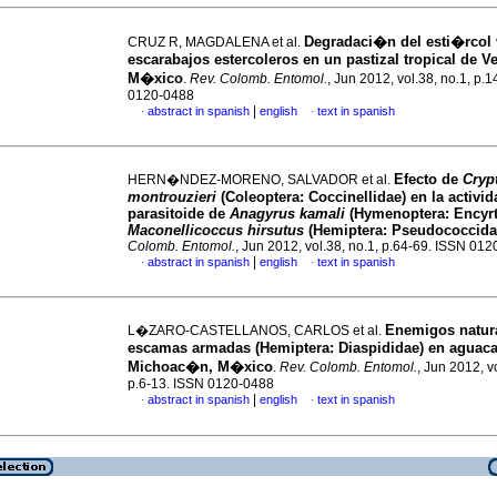
Degradaci�n del esti�rcol
CRUZ R, MAGDALENA et al.
escarabajos estercoleros en un pastizal tropical de V
M�xico
.
Rev. Colomb. Entomol.
, Jun 2012, vol.38, no.1, p.
0120-0488
|
abstract in spanish
english
text in spanish
·
·
Efecto de
Cryp
HERN�NDEZ-MORENO, SALVADOR et al.
montrouzieri
(Coleoptera: Coccinellidae) en la activid
parasitoide de
Anagyrus kamali
(Hymenoptera: Encyrt
Maconellicoccus hirsutus
(Hemiptera: Pseudococcida
Colomb. Entomol.
, Jun 2012, vol.38, no.1, p.64-69. ISSN 01
|
abstract in spanish
english
text in spanish
·
·
Enemigos natur
L�ZARO-CASTELLANOS, CARLOS et al.
escamas armadas (Hemiptera: Diaspididae) en aguaca
Michoac�n, M�xico
.
Rev. Colomb. Entomol.
, Jun 2012, v
p.6-13. ISSN 0120-0488
|
abstract in spanish
english
text in spanish
·
·