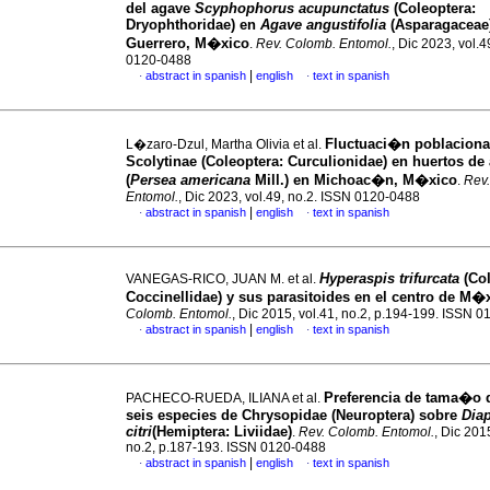
del agave
Scyphophorus acupunctatus
(Coleoptera:
Dryophthoridae) en
Agave angustifolia
(Asparagaceae
Guerrero, M�xico
.
Rev. Colomb. Entomol.
, Dic 2023, vol.4
0120-0488
|
abstract in spanish
english
text in spanish
·
·
Fluctuaci�n poblaciona
L�zaro-Dzul, Martha Olivia et al.
Scolytinae (Coleoptera: Curculionidae) en huertos de
(
Persea americana
Mill.) en Michoac�n, M�xico
.
Rev
Entomol.
, Dic 2023, vol.49, no.2. ISSN 0120-0488
|
abstract in spanish
english
text in spanish
·
·
Hyperaspis trifurcata
(Col
VANEGAS-RICO, JUAN M. et al.
Coccinellidae) y sus parasitoides en el centro de M�
Colomb. Entomol.
, Dic 2015, vol.41, no.2, p.194-199. ISSN 
|
abstract in spanish
english
text in spanish
·
·
Preferencia de tama�o 
PACHECO-RUEDA, ILIANA et al.
seis especies de Chrysopidae (Neuroptera) sobre
Dia
citri
(Hemiptera: Liviidae)
.
Rev. Colomb. Entomol.
, Dic 201
no.2, p.187-193. ISSN 0120-0488
|
abstract in spanish
english
text in spanish
·
·