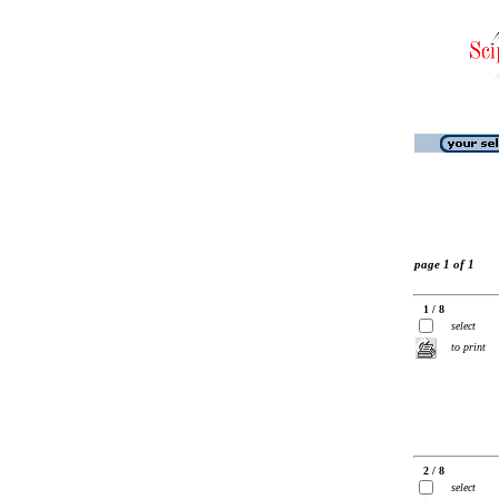
page 1 of 1
1 / 8
select
to print
2 / 8
select