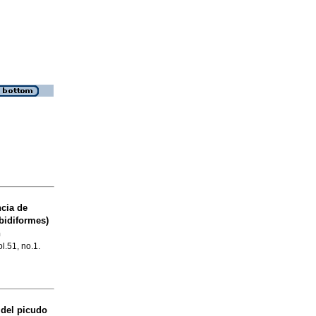
cia de
bidiformes)
n
ol.51, no.1.
 del picudo