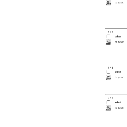
to print
3 / 8
select
to print
4 / 8
select
to print
5 / 8
select
to print