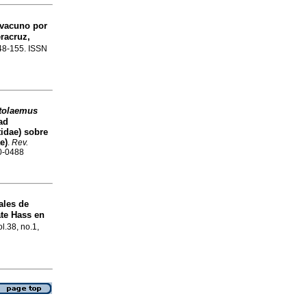
 vacuno por
eracruz,
148-155. ISSN
tolaemus
ad
idae) sobre
e)
.
Rev.
20-0488
ales de
te Hass en
ol.38, no.1,