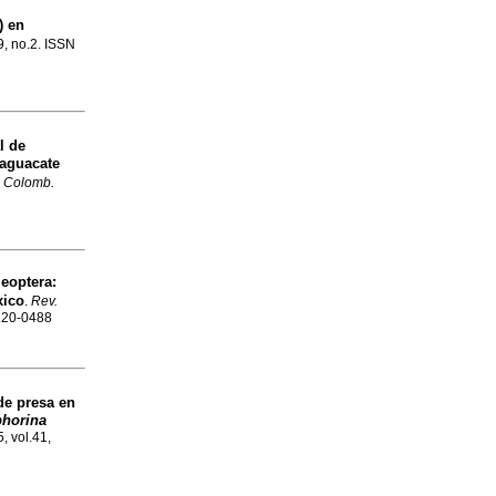
) en
9, no.2. ISSN
l de
 aguacate
. Colomb.
eoptera:
xico
.
Rev.
0120-0488
de presa en
phorina
5, vol.41,