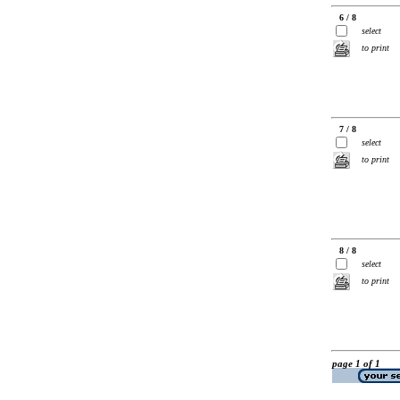
6 / 8
select
to print
7 / 8
select
to print
8 / 8
select
to print
page 1 of 1