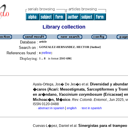
Library collection
Database :
article
Search on :
GONZALEZ-HERNANDEZ, HECTOR [Author]
References found :
refine
8
[
]
Displaying:
1 .. 8
in format [
ISO 690
]
Diversidad y abundan
Ayala-Ortega, Jos� De Jes�s et al.
�caros (Acari: Mesostigmata, Sarcoptiformes y Trom
en ar�ndano,
Vaccinium corymbosum
(Ericaceae) e
Michoac�n, M�xico
.
Rev. Colomb. Entomol.
, Jun 2025, v
ISSN 0120-0488
|
abstract in spanish
english
text in spanish
·
·
Sinergistas para el trampeo
Cuevas-L�pez, Daniel et al.