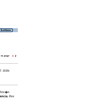
o to page
17. ISSN
 Rinc�n
encia
.
Rev.