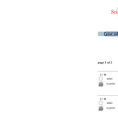
page 1 of 2
1 / 11
select
to print
2 / 11
select
to print