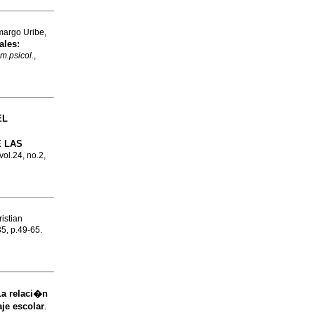
margo Uribe,
ales:
am.psicol.
,
EL
 LAS
vol.24, no.2,
istian
35, p.49-65.
La relaci�n
je escolar
.