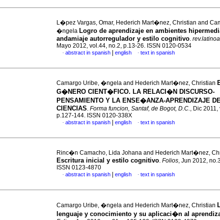
L�pez Vargas, Omar, Hederich Mart�nez, Christian and Ca
Logro de aprendizaje en ambientes hipermedi
�ngela
andamiaje autorregulador y estilo cognitivo
.
rev.latino
Mayo 2012, vol.44, no.2, p.13-26. ISSN 0120-0534
|
abstract in spanish
english
text in spanish
·
·
Camargo Uribe, �ngela and Hederich Mart�nez, Christian
G�NERO CIENT�FICO. LA RELACI�N DISCURSO-
PENSAMIENTO Y LA ENSE�ANZA-APRENDIZAJE DE
CIENCIAS
.
Forma funcion, Santaf, de Bogot, D.C.
, Dic 2011, 
p.127-144. ISSN 0120-338X
|
abstract in spanish
english
text in spanish
·
·
Rinc�n Camacho, Lida Johana and Hederich Mart�nez, Chr
Escritura inicial y estilo cognitivo
.
Folios
, Jun 2012, no.
ISSN 0123-4870
|
abstract in spanish
english
text in spanish
·
·
Camargo Uribe, �ngela and Hederich Mart�nez, Christian
lenguaje y conocimiento y su aplicaci�n al aprendiza