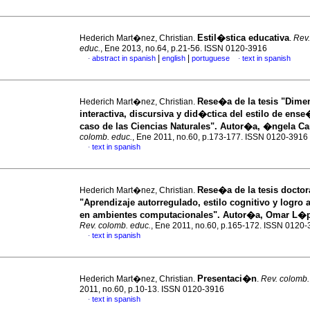
Estil�stica educativa
Hederich Mart�nez, Christian.
.
Rev.
educ.
, Ene 2013, no.64, p.21-56. ISSN 0120-3916
|
|
abstract in spanish
english
portuguese
text in spanish
·
·
Rese�a de la tesis "Dime
Hederich Mart�nez, Christian.
interactiva, discursiva y did�ctica del estilo de ens
caso de las Ciencias Naturales".
Autor�a, �ngela C
colomb. educ.
, Ene 2011, no.60, p.173-177. ISSN 0120-3916
text in spanish
·
Rese�a de la tesis doctor
Hederich Mart�nez, Christian.
"Aprendizaje autorregulado, estilo cognitivo y logr
en ambientes computacionales".
Autor�a, Omar L�p
Rev. colomb. educ.
, Ene 2011, no.60, p.165-172. ISSN 0120
text in spanish
·
Presentaci�n
Hederich Mart�nez, Christian.
.
Rev. colomb.
2011, no.60, p.10-13. ISSN 0120-3916
text in spanish
·