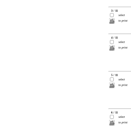
3 / 11
select
to print
4 / 11
select
to print
5 / 11
select
to print
6 / 11
select
to print