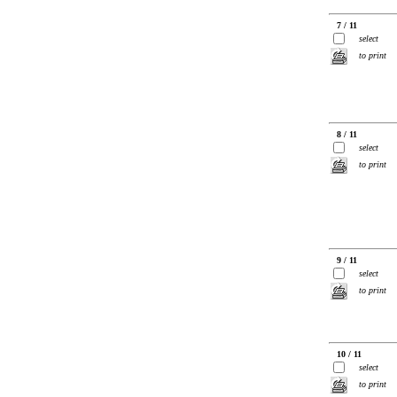
7 / 11
select
to print
8 / 11
select
to print
9 / 11
select
to print
10 / 11
select
to print