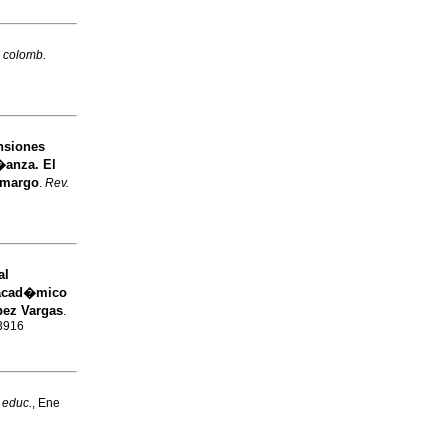
 colomb.
nsiones
e�anza. El
amargo
.
Rev.
al
o acad�mico
ez Vargas
.
-3916
 educ.
, Ene