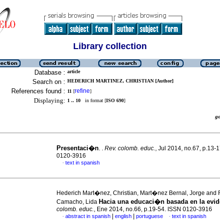
Library collection
Database :
article
Search on :
HEDERICH MARTINEZ, CHRISTIAN [Author]
References found :
refine
11
[
]
Displaying:
1 .. 10
in format [
ISO 690
]
g
Presentaci�n
. .
Rev. colomb. educ.
, Jul 2014, no.67, p.13-
0120-3916
text in spanish
·
Hederich Mart�nez, Christian, Mart�nez Bernal, Jorge and
Hacia una educaci�n basada en la evid
Camacho, Lida
colomb. educ.
, Ene 2014, no.66, p.19-54. ISSN 0120-3916
|
|
abstract in spanish
english
portuguese
text in spanish
·
·